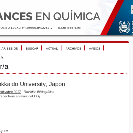
CIAR SESIÓN
BUSCAR
ACTUAL
ARCHIVOS
AVISOS
r/a
r/a
kkaido University, Japón
Diciembre 2017
- Revisión Bibliográfica
perspectivas a través del TiO
2
ANQUIM