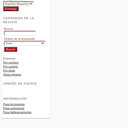
CONTENIDO DE LA
REVISTA
Buscar
Ámbito de la búsqueda
Examinar
Por número
Por autor/a
Por título
Otras revistas
TAMAÑO DE FUENTE
INFORMACIÓN
Para lectores/as
Para autores/as
Para bibliotecarios/as