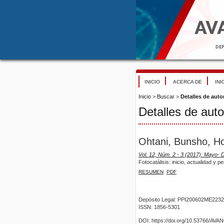
INICIO
ACERCA DE
INI
Inicio
>
Buscar
>
Detalles de auto
Detalles de auto
Ohtani, Bunsho, Ho
Vol. 12, Núm. 2 - 3 (2017): Mayo- 
Fotocatálisis: inicio, actualidad y 
RESUMEN
PDF
Depósito Legal: PPI200602ME2232
ISSN: 1856-5301
DOI: https://doi.org/10.53766/AV