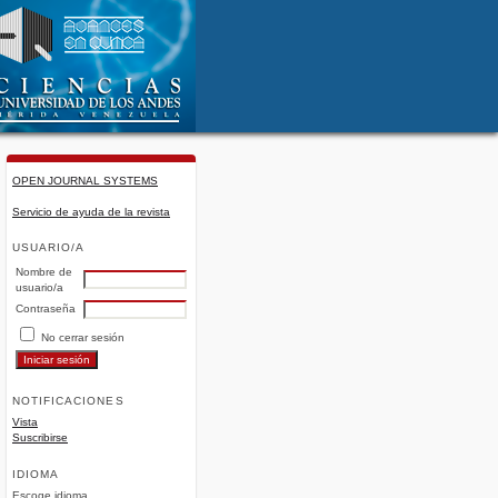
OPEN JOURNAL SYSTEMS
Servicio de ayuda de la revista
USUARIO/A
Nombre de
usuario/a
Contraseña
No cerrar sesión
NOTIFICACIONES
Vista
Suscribirse
IDIOMA
Escoge idioma