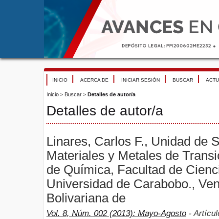
INICIO
ACERCA DE
INICIAR SESIÓN
BUSCAR
ACTU
Inicio
>
Buscar
>
Detalles de autor/a
Detalles de autor/a
Linares, Carlos F., Unidad de S
Materiales y Metales de Trans
de Química, Facultad de Cienci
Universidad de Carabobo., Ven
Bolivariana de
Vol. 8, Núm. 002 (2013): Mayo-Agosto
- Artícul