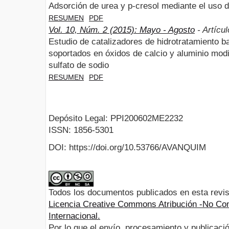
Adsorción de urea y p-cresol mediante el uso d
RESUMEN
PDF
Vol. 10, Núm. 2 (2015): Mayo - Agosto
- Artícul
Estudio de catalizadores de hidrotratamiento 
soportados en óxidos de calcio y aluminio modi
sulfato de sodio
RESUMEN
PDF
Depósito Legal: PPI200602ME2232
ISSN: 1856-5301
DOI: https://doi.org/10.53766/AVANQUIM
Todos los documentos publicados en esta revis
Licencia Creative Commons Atribución -No Com
Internacional.
Por lo que el envío, procesamiento y publicació