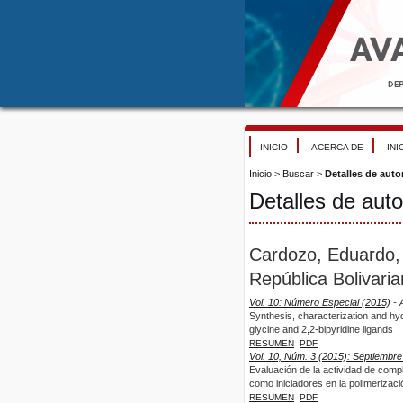
INICIO
ACERCA DE
INI
Inicio
>
Buscar
>
Detalles de auto
Detalles de auto
Cardozo, Eduardo,
República Bolivari
Vol. 10: Número Especial (2015)
- A
Synthesis, characterization and hy
glycine and 2,2-bipyridine ligands
RESUMEN
PDF
Vol. 10, Núm. 3 (2015): Septiembre
Evaluación de la actividad de comple
como iniciadores en la polimerizaci
RESUMEN
PDF