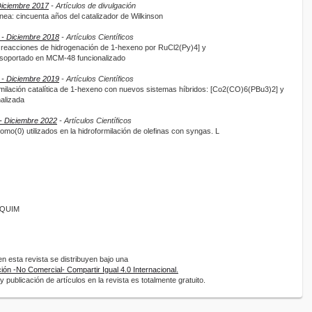
Diciembre 2017
- Artículos de divulgación
ea: cincuenta años del catalizador de Wilkinson
 - Diciembre 2018
- Artículos Científicos
 en reacciones de hidrogenación de 1-hexeno por RuCl2(Py)4] y
portado en MCM-48 funcionalizado
 - Diciembre 2019
- Artículos Científicos
ormilación catalítica de 1-hexeno con nuevos sistemas híbridos: [Co2(CO)6(PBu3)2] y
alizada
e- Diciembre 2022
- Artículos Científicos
omo(0) utilizados en la hidroformilación de olefinas con syngas. L
ANQUIM
 esta revista se distribuyen bajo una
ón -No Comercial- Compartir Igual 4.0 Internacional.
 publicación de artículos en la revista es totalmente gratuito.