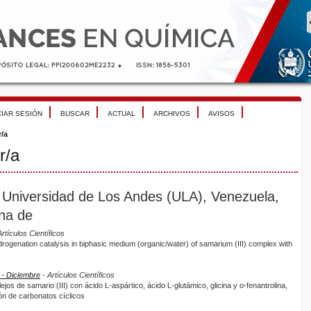
CIAR SESIÓN
BUSCAR
ACTUAL
ARCHIVOS
AVISOS
r/a
r/a
 Universidad de Los Andes (ULA), Venezuela,
ana de
rtículos Científicos
drogenation catalysis in biphasic medium (organic/water) of samarium (III) complex with
 - Diciembre
- Artículos Científicos
jos de samario (III) con ácido L-aspártico, ácido L-glutámico, glicina y o-fenantrolina,
ón de carbonatos cíclicos