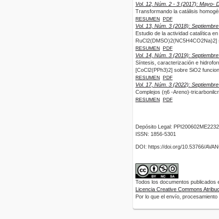
Vol. 12, Núm. 2 - 3 (2017): Mayo- 
Transformando la catálisis homogén
RESUMEN
PDF
Vol. 13, Núm. 3 (2018): Septiembre
Estudio de la actividad catalítica
RuCl2(DMSO)2(NC5H4CO2Na)2] so
RESUMEN
PDF
Vol. 14, Núm. 3 (2019): Septiembre
Síntesis, caracterización e hidrof
[CoCl2(PPh3)2] sobre SiO2 funcion
RESUMEN
PDF
Vol. 17, Núm. 3 (2022): Septiembr
Complejos (η6 -Areno)-tricarbonilcr
RESUMEN
PDF
Depósito Legal: PPI200602ME2232
ISSN: 1856-5301
DOI: https://doi.org/10.53766/AV
Todos los documentos publicados en
Licencia Creative Commons Atribuci
Por lo que el envío, procesamiento y