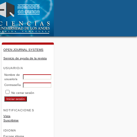
OPEN JOURNAL SYSTEMS
Servicio de ayuda de la revista
USUARIO/A
Nombre de
usuario/a
Contraseña
No cerrar sesión
NOTIFICACIONES
Vista
Suscribirse
IDIOMA
Escoge idioma