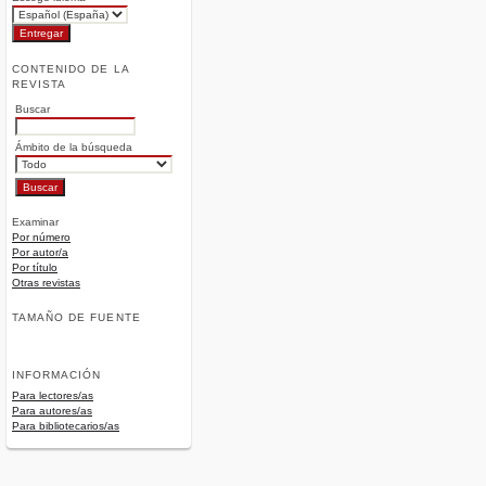
CONTENIDO DE LA
REVISTA
Buscar
Ámbito de la búsqueda
Examinar
Por número
Por autor/a
Por título
Otras revistas
TAMAÑO DE FUENTE
INFORMACIÓN
Para lectores/as
Para autores/as
Para bibliotecarios/as