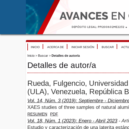
INICIO
ACERCA DE
INICIAR SESIÓN
BUSCAR
ACTU
Inicio
>
Buscar
>
Detalles de autor/a
Detalles de autor/a
Rueda, Fulgencio, Universidad
(ULA), Venezuela, República B
Vol. 14, Núm. 3 (2019): Septiembre - Diciembr
XAES studies of three samples of natural alumi
RESUMEN
PDF
Vol. 18, Núm. 1 (2023): Enero - Abril 2023
- Art
Estudio y caracterización de una laterita estánd