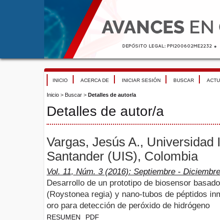
INICIO
ACERCA DE
INICIAR SESIÓN
BUSCAR
ACTU
Inicio
>
Buscar
>
Detalles de autor/a
Detalles de autor/a
Vargas, Jesús A., Universidad I
Santander (UIS), Colombia
Vol. 11, Núm. 3 (2016): Septiembre - Diciembr
Desarrollo de un prototipo de biosensor basad
(Roystonea regia) y nano-tubos de péptidos in
oro para detección de peróxido de hidrógeno
RESUMEN
PDF