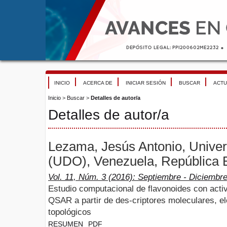
INICIO
ACERCA DE
INICIAR SESIÓN
BUSCAR
ACTU
Inicio
>
Buscar
>
Detalles de autor/a
Detalles de autor/a
Lezama, Jesús Antonio, Univer
(UDO), Venezuela, República B
Vol. 11, Núm. 3 (2016): Septiembre - Diciembr
Estudio computacional de flavonoides con acti
QSAR a partir de des-criptores moleculares, e
topológicos
RESUMEN
PDF