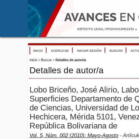
INICIO
ACERCA DE
INICIAR SESIÓN
BUSCAR
ACTU
Inicio
>
Buscar
>
Detalles de autor/a
Detalles de autor/a
Lobo Briceño, José Alirio, Labo
Superficies Departamento de Q
de Ciencias, Universidad de L
Hechicera, Mérida 5101, Venez
República Bolivariana de
Vol. 5, Núm. 002 (2010): Mayo-Agosto
- Artícul