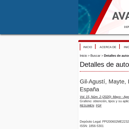
INICIO
ACERCA DE
INI
Inicio
>
Buscar
>
Detalles de auto
Detalles de auto
Gil-Agustí, Mayte, 
España
Vol. 15, Núm. 2 (2020): Mayo - Ag
Grafeno: obtención, tipos y su apl
RESUMEN
PDF
Depósito Legal: PPI200602ME2232
ISSN: 1856-5301