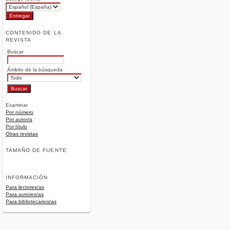
CONTENIDO DE LA
REVISTA
Buscar
Ámbito de la búsqueda
Examinar
Por número
Por autor/a
Por título
Otras revistas
TAMAÑO DE FUENTE
INFORMACIÓN
Para lectores/as
Para autores/as
Para bibliotecarios/as