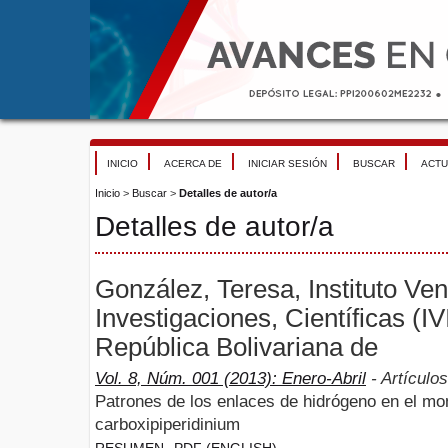
INICIO
ACERCA DE
INICIAR SESIÓN
BUSCAR
ACTU
Inicio
>
Buscar
>
Detalles de autor/a
Detalles de autor/a
González, Teresa, Instituto Ve
Investigaciones, Científicas (I
República Bolivariana de
Vol. 8, Núm. 001 (2013): Enero-Abril
- Artículos
Patrones de los enlaces de hidrógeno en el mo
carboxipiperidinium
RESUMEN
PDF (ENGLISH)