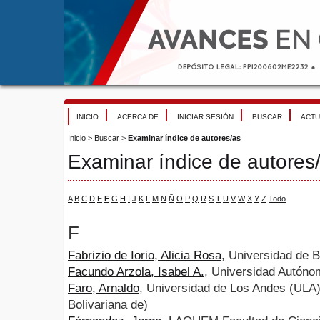
INICIO
ACERCA DE
INICIAR SESIÓN
BUSCAR
ACTU
Inicio
>
Buscar
>
Examinar índice de autores/as
Examinar índice de autores
A
B
C
D
E
F
G
H
I
J
K
L
M
N
Ñ
O
P
Q
R
S
T
U
V
W
X
Y
Z
Todo
F
Fabrizio de Iorio, Alicia Rosa
, Universidad de 
Facundo Arzola, Isabel A.
, Universidad Autóno
Faro, Arnaldo
, Universidad de Los Andes (ULA)
Bolivariana de)