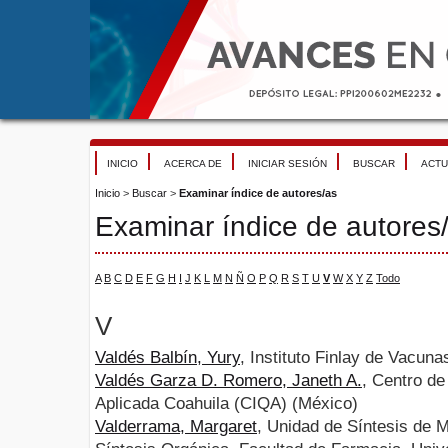
INICIO
ACERCA DE
INICIAR SESIÓN
BUSCAR
ACTU
Inicio
>
Buscar
>
Examinar índice de autores/as
Examinar índice de autores
A
B
C
D
E
F
G
H
I
J
K
L
M
N
Ñ
O
P
Q
R
S
T
U
V
W
X
Y
Z
Todo
V
Valdés Balbín, Yury
, Instituto Finlay de Vacun
Valdés Garza D. Romero, Janeth A.
, Centro de
Aplicada Coahuila (CIQA) (México)
Valderrama, Margaret
, Unidad de Síntesis de 