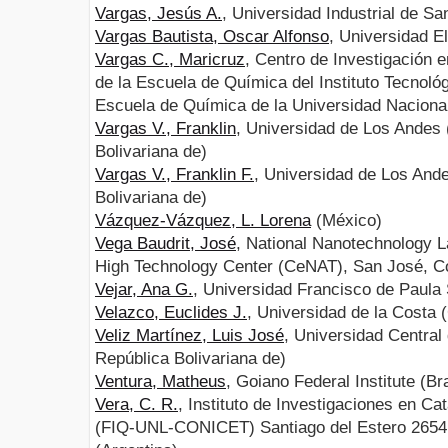
Vargas, Jesús A.
, Universidad Industrial de S
Vargas Bautista, Oscar Alfonso
, Universidad E
Vargas C., Maricruz
, Centro de Investigación 
de la Escuela de Química del Instituto Tecnoló
Escuela de Química de la Universidad Naciona
Vargas V., Franklin
, Universidad de Los Andes
Bolivariana de)
Vargas V., Franklin F.
, Universidad de Los And
Bolivariana de)
Vázquez-Vázquez, L. Lorena
(México)
Vega Baudrit, José
, National Nanotechnology 
High Technology Center (CeNAT), San José, Co
Vejar, Ana G.
, Universidad Francisco de Paula
Velazco, Euclides J.
, Universidad de la Costa
Veliz Martínez, Luis José
, Universidad Centra
República Bolivariana de)
Ventura, Matheus
, Goiano Federal Institute (Bra
Vera, C. R.
, Instituto de Investigaciones en C
(FIQ-UNL-CONICET) Santiago del Estero 2654 