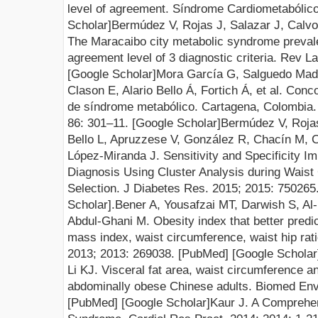
level of agreement. Síndrome
Cardiometabólico
Scholar
]
Bermúdez V, Rojas J, Salazar J, Calvo 
The Maracaibo city metabolic syndrome prevale
agreement level of 3 diagnostic criteria.
Rev La
[
Go
o
gle Scholar
]
Mora García G, Salguedo Mad
Clason E, Alario Bello Á, Fortich Á, et al. Conc
de síndrome metabólico. Cartagena, Colombia
86
:
301–
11.
[
Google Scholar
]
Bermúdez V, Rojas
Bello L, Apruzzese V, González R, Chacín M, 
López-Miranda J
. Sensitivity and Specificity 
Diagnosis Using Cluster Analysis during Waist
Selection
. J Diabetes Res
. 2015;
2015:
750265
Scholar
].
Bener A, Yousafzai MT, Darwish S, A
Abdul-Ghani M. Obesity index that better pred
mass index, waist circumference, waist hip ratio
2013;
2013:
269038. [
PubMed
] [
Google Scholar
Li KJ.
Visceral fat area, waist circumference 
abdominally obese Chinese adults. Bi
omed Env
[
PubMed
] [
Google Scholar
]
Kaur J. A Comprehe