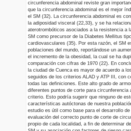
circunferencia abdominal reviste gran importa
que la circunferencia abdominal es el mejor ín
el SM (3
2
). La circunferencia abdominal es co
la adiposidad visceral (22,3
3
), y se ha relacio
aterotrombóticos asociados a la resistencia a la
SM como precursor de la Diabetes Mellitus tipo
cardiovasculares (3
5
). Por esta razón, el SM e
poblaciones del mundo, reportándose un aumen
el incremento de la obesidad, la cual se ha du
comparación con cifras de 1970 (22).
En conclu
la ciudad de Cuenca es mayor de acuerdo a lo
seguidos de los criterios ALAD y ATP III, con 
todas las definiciones. Este alto grado de armo
diferentes puntos de corte para circunferencia
criterio. Esto podría sugerir que ninguno de es
características autóctonas de nuestra población
estudio es útil como base para el desarrollo de
evaluación del correcto punto de corte de circ
propio de cada localidad, a fin de determinar 
SM y su asociación con factores de riesgo card