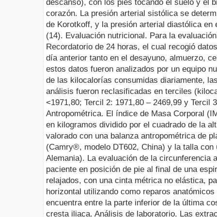
descanso), con los pies tocando el suelo y el 
corazón. La presión arterial sistólica se deter
de Korotkoff, y la presión arterial diastólica en
(14).
Evaluación nutricional.
Para la evaluación 
Recordatorio de 24 horas, el cual recogió datos
día anterior tanto en el desayuno, almuerzo, c
estos datos fueron analizados por un equipo nut
de las kilocalorías consumidas diariamente, la
análisis fueron reclasificadas en terciles (kiloca
<1971,80; Tercil 2: 1971,80 – 2469,99 y Tercil 
Antropométrica.
El índice de Masa Corporal (IM
en kilogramos dividido por el cuadrado de la al
valorado con una balanza
antropométrica de pl
(Camry®, modelo DT602, China) y la talla con 
Alemania). La evaluación de la circunferencia a
paciente en posición de pie al final de una esp
relajados, con una cinta métrica no elástica, pa
horizontal utilizando como reparos anatómicos 
encuentra entre la parte inferior de la última co
cresta iliaca.
Análisis de laboratorio.
Las extra