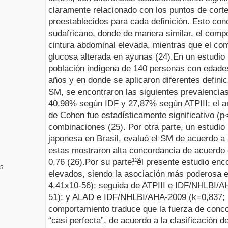
claramente relacionado con los puntos de corte 
preestablecidos para cada definición. Esto con
sudafricano, donde de manera similar, el comp
cintura abdominal elevada, mientras que el co
glucosa alterada en ayunas (24).
En un estudio
población indígena de 140 personas con edade
años y en donde se aplicaron diferentes definic
SM, se encontraron las siguientes prevalenci
40,98% según IDF y 27,87% según ATPIII; el a
de Cohen fue estadísticamente significativo (p
combinaciones (25). Por otra parte, un estudi
japonesa en Brasil, evaluó el SM de acuerdo a l
estas mostraron alta concordancia de acuerdo 
124
0,76 (26).
Por su parte, el presente estudio enc
5
elevados, siendo la asociación más poderosa e
4,41x10-56); seguida de ATPIII e IDF/NHLBI/A
51); y ALAD e IDF/NHLBI/AHA-2009 (k=0,837; 
comportamiento traduce que la fuerza de concor
“casi perfecta”, de acuerdo a la clasificación 