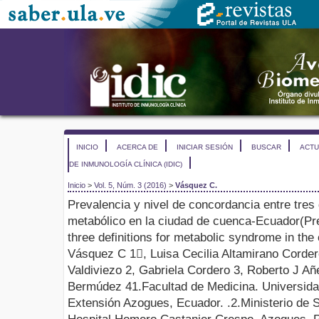
INICIO
ACERCA DE
INICIAR SESIÓN
BUSCAR
ACTU
DE INMUNOLOGÍA CLÍNICA (IDIC)
Inicio
>
Vol. 5, Núm. 3 (2016)
>
Vásquez C.
Prevalencia y nivel de concordancia entre tres
metabólico en la ciudad de cuenca-
E
cuador
(
Pr
three definitions for metabolic syndrome in the 
Vásquez C
1

, Luisa Cecilia Altamirano Corde
Valdiviezo
2
, Gabriela Cordero
3
, Roberto J A
Bermúdez
4
1.
Facultad de
M
edicina. Universid
Extensión Azogues
,
Ecuador.
.
2.
Ministerio de 