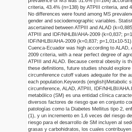
prevalence of MS was 51.6% (n=164) accordi
criteria, 43.4% (n=138) by ATPIII criteria, and
No differences were found among MS prevalenc
gender and sociodemographic variables. Statist
ascertained between ATPIII and ALAD (k=0,885
ATPIII and IDF/NHLBI/AHA-2009 (k=0,837; p=1
IDF/NHLBI/AHA-2009 (k=0,837; p=1,01x10-51).
Cuenca-Ecuador was high according to ALAD,
2009 criteria, with a near perfect degree of ag
ATPIII and ALAD. Because central obesity is the
these definitions, future studies should explore
circumference cutoff values adequate for the a
each population
.
Keywords
(english)
Metabolic s
circumference, ALAD, ATPIII, IDF/NHLBI/AHA
.
metabólico (SM) es una entidad clínica caracte
diversos factores de riesgo que en conjunto co
patologías como la Diabetes Mellitus tipo 2, 
(1), y un incremento en 1,6 veces del riesgo de
riesgo para el desarrollo de SM incluyen al sed
grasas y carbohidratos, los cuales contribuyen 