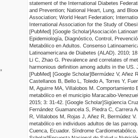
statement of the International Diabetes Federa
and Prevention; National Heart, Lung, and Bloo
Association; World Heart Federation; Internatio
International Association for the Study of O
besi
[
Pub
M
ed
] [
Google Scholar
]
Asociación Latinoam
Epidemiología, Diagnóstico, Control, Prevenci
Metabólico en Adultos. Consenso Latinoameric
Latinoamerican
a de Diabetes (ALAD). 2010; 18
Li C, Zhao G. Prevalence and correlates of me
harmonious definition among adults in the US.
xx
[
PubM
e
d
] [
Google Scholar
]
Bermúdez V, Añez R
Castellanos B, Bello L, Toledo A, Torres Y, F
M, Aguirre MA, Villalobos M
. Comportamiento E
metabólico en el municipio Maracaibo-Venezue
2015; 3
: 31-42.
[
Google
Scho
l
ar
]
Sigüencia Cruz
Fernández Guamancela S, Piedra C, Carrera An
R, Villalobos M, Rojas J, Añez R, Bermúdez V
.
metabólico en individuos adultos de las parroq
Cuenca, Ecuador. Síndrome Cardiometabólico.
S
c
holar
]
Encuesta Nacional de Salud y Nutric