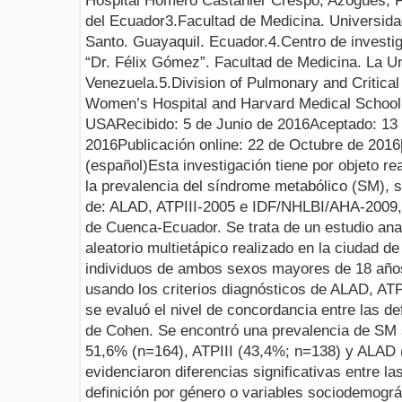
Hospital Homero Castanier Crespo, Azogues, P
del Ecuador
3.
Facultad de
M
edicina. Universida
Santo. Guayaquil. Ecuador
.
4.
Centro de investi
“Dr. Félix Gómez”. Facultad de Medicina. La U
Venezuela
.
5.
Division of Pulmonary and Critica
Women’s Hospital and Harvard Medical School
USA
Recibido
:
5
de
Junio
de
201
6
Aceptado
:
13
2016
Publicación online:
22
de
Octubre
de
2016
(español)
Esta investigación tiene por objeto re
la prevalencia del síndrome metabólico (SM), s
de: ALAD, ATPIII-2005 e IDF/NHLBI/AHA-2009, 
de Cuenca-Ecuador. Se trata de un estudio anal
aleatorio multietápico realizado en la ciudad 
individuos de ambos sexos mayores de 18 años
usando los criterios diagnósticos de ALAD, A
se evaluó el nivel de concordancia entre las de
de Cohen. Se encontró una prevalencia de SM
51,6% (n=164), ATPIII (43,4%; n=138) y ALAD 
evidenciaron diferencias significativas entre l
definición por género o variables sociodemográ