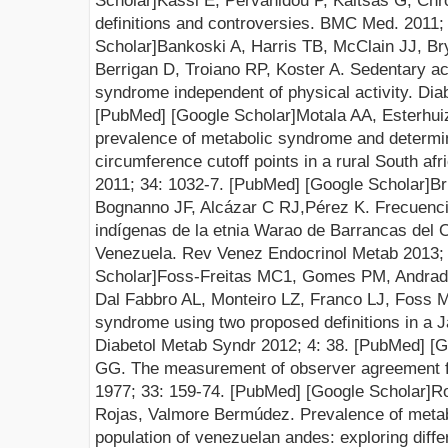
Scholar
]
Kassi E, Pervanidou P, Kaltsas G, Ch
definitions and controversies. BMC Med. 2011;
Scholar
]
Bankoski A, Harris TB, McClain JJ, Br
Berrigan D, Troiano RP, Koster A
. Sedentary ac
syndrome independent of physical ac
tivity. Di
[
Pub
M
ed
] [
Google Scholar
]
Motala AA, Esterhui
prevalence of metabolic syndrome and determin
circumference cutoff points in a rural South a
2011; 34
:
1032-7.
[
PubMed
] [
Google Scholar
]
Br
Bognanno JF, Alcázar C RJ,Pérez K
.
Frecuenci
indígenas de la etnia Warao de Barrancas del 
Venezuela. Rev V
enez Endocrinol Metab 2013;
Scholar
]
Foss-Freitas MC1, Gomes PM, Andrad
Dal Fabbro AL, Monteiro LZ, Franco LJ, Foss 
syndrome using two proposed definitions in a 
Diabetol Metab Syndr 2012;
4:
38.
[
Pub
M
ed
] [
G
GG. The measurement of observer agreement fo
1977;
33:
159-74.
[
PubMed
] [
Google Scholar
]
Ro
Rojas, Valmore Bermúdez.
Prevalence of metab
population of venezuelan andes: exploring differ