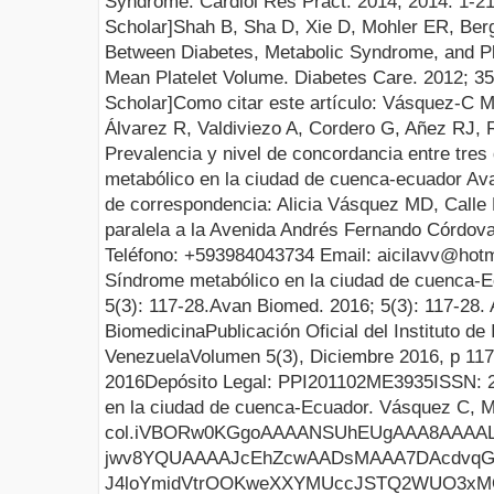
Syndrome. Cardiol Res Pract. 2014;
2014:
1-21
Scholar
]
Shah B, Sha D, Xie D, Mohler ER, Berg
Between Diabetes, Metabolic Syndrome, and Pl
Mean Platelet
Volume.
Diabetes Care. 2012; 35
Scholar
]
Como citar este artículo:
Vásquez-C MA
Álvarez R, Valdiviezo A, Cordero G, Añez RJ,
Prevalencia y nivel de concordancia entre tres
metabólico en la ciudad de cuenca-ecuador
Av
de correspondencia:
Alicia Vásquez MD, Calle
paralela a la Avenida Andrés Fernando Córdov
Teléfono: +593984043734 Email:
aicilavv@hot
Síndrome metabólico en la ciudad de cuenca-
E
5
(
3
):
117
-
28
.
Avan Biomed.
201
6
;
5
(
3
):
117
-
28
.
Biomedicina
Publicación Oficial del Instituto de
Venezuela
Volumen 5(
3
),
Diciembre
2016, p
117
201
6
Depósito Legal:
PPI201102ME3935
ISSN:
en la ciudad de cuenca-
E
cuador
.
Vásquez C
, 
col.
iVBORw0KGgoAAAANSUhEUgAAA8AAAALQCAYAAABfdxm0AAAAAXNSR0IArs4c6QAAAARnQU1BAACx jwv8YQUAAAAJcEhZcwAADsMAAA7DAcdvqGQAAJh3SURBVHhe7f179BXVnef/+5eZtVzTtmtpvhlF J4loYmidVtrOOKweXXYMUccJSTQ2WUO3xMQQjYqabjWjwQSFJSqGMQQTEY2CeEFRURHxwkUFUUQU tfGKFyLjlYwixlv9fq/K2ZX92Z93nVPnVudU1fOx1msp53M+dep2zme/z961a5sIAAAAAIAKoAAG AAAAAFQCBTAAAAAAoBIogAEAAAAAlUABDAAAAACoBApgAAAAAEAlUAADAAAAACqBAhgAAAAAUAkU wAAAAACASqAABgAAAABUAgUwAAAAAKASKIABAAAAAJVAAQwAAAAAqAQKYAAAAABAJVAAAwAAAAAq gQIYAAAAAFAJFMAAAAAAgEqgAAYAAAAAVAIFMAAAAACgEiiAAQAAAACVQAEMAAAAAKgECmAAAAAA QCVQAAMAAAAAKoECGAAAAABQCRTAAAAAAIBKoAAGAAAAAFQCBTAAAAAAoBIogAEAAAAAlUABDAAA AACoBApgAAAAAEAlUAADAAAAACqBAhgAAAAAUAkUwAAAAACASqAABgAAAABUAgUwAAAAAKASKIAB AAAAAJVAAQwAAAAAqAQKYAAAAABAJVAAAwAAAAAqgQIYAAAAAFAJFMAAAAAAgEqgAAYAAAAAVAIF MAAAAACgEiiAAQAAAACVQAEMAAAAAKgECmAAAAAAQCVQAAMAAAAAKoECGAAAAABQCRTAAAAAAIBK oAAGAAAAAFQCBTAAAAAAoBIogAEAAAAAlUABDAAAAACoBApgAAAAAEAlUAADAAAAACqBAhgAAAAA UAkUwAAAAACASqAABgAAAABUAgUwAAAAAKASKIABAAAAAJVAAQwAAAAAqAQKYAAAAABAJVAAAwAA AAAqgQIYAAAAAFAJFMAAAAAAgEqgAAYAAAAAVAIFMAAAAACgEiiAAQAAAACVQAEMAAAAAKgECmAA AAAAQCVQAAMAAAAAKoECGAAAAABQCRTAAAAAAIBKoAAGAAAAAFQCBTAAAAAAoBIogAEAAAAAlUAB DAAAAACoBApgAAAAAEAlUAADAAAAACqBAhgAAAAAUAkUwAAAAACASqAABgAAAABUAgUwAAAAAKAS KIABAAAAAJVAAQwAAAAAqAQKYAAAAABAJVAAAwAAAAAqgQIYAAAAAFAJFMAAAAAAgEqgAAYAAAAA VAIFMAAAAACgEiiAAQAAAACVQAEMAAAAAKgECmAAAAAAQCVQAAMAAAAAKoECGAAAAABQCRTAAAAA AIBKoAAGAAAAAFQCBTAAAAAAoBIogAEAAAAAlUABDAAAAACoBApgAAAAAEAlUAADAAAAACqBAhgA AAAAUAkUwAAAAACASqAABgAAAABUAgUwAAAAAKASKIABAAAAAJVAAQwAAAAAqAQKYAAAAABAJVAA AwAAAAAqgQIYAAAAAFAJFMAAAAAAgEqgAAYAAAAAVAIFMAAAAACgEiiAAQAAAACVQAEMAAAAAKgE CmAAAAAAQCVQAAMAAAAAKoECGAAAAABQCRTAAAAAAIBKoAAGAAAAAFQCBTAAAAAAoBIogAEAAAAA lUABDAAAAACoBApgAAAAAEAlUAADAAAAACqBAhgAAAAAUAkUwAAAAACASqAABgAAAABUAgUwAAAA AKASKIABAAAAAJVAAQwAAAAAqAQKYAAAAABAJVAAAwAAAAAqgQIYAAAAAFAJFMAAAAAAgEqgAAYA AAAAVAIFMAD0wOuvvx5tt9120TbbbBPttttu0datW+PHJ0yYED9WL5dffnn83NDcuXPN54fxX89x v3vEEUdEH330UTRq1Kjk+aeeemrtWX/hv5a/Pv7vLV++vPboX/i/5y837fF6suwrJVyPtH3vhPsi tGXLlmi//fZLlr/DDjtEL7zwQu2ntlb3i6+V123EXy+XevvfX0+l0To0+/xwfdKOAQAAraIABoAe aKcAVuoVbo1i/a57XVfM+oWIVbT4r9XvBbDiL7NRARzui9BDDz0UbbvttgOWn/ZcpxMFcCuvm8Za lp96+8WKtR7NPN8/JlasfQYAQCsogAGgB9otgJWwd6zVAtjvWXSFRtgTFxZlRSuAFbc+9Qpga1+E rNe1CkZfJwrgVl7XEvYk++vjr6e/Hn7B7B73lxOuR7PPt/aPv4xWthMAAAsFMAD0QJYC2CqUwiLI f05aUdqIWxd/PcICOOwF7rcC2NresNBzz6lXAFv7whcWcSNHjkyWb22v024B3OrrWvzCMvwSxd83 /s/cvs56HjTz/LTXlEb7DQCAZlEAA0APpBVhjQpg8Z+TVkRaBWEa93t+8REWwEqW1+qnAlis9axX AFv7whf2bGZd73YL4FZft1nWvulkT6/1fOsxp1vbCQCoLgpgAOiBdgrgtN/1i4VmCmD3mmmF7HHH HRf/1+/NS3utfiqA/ULMX/d6BbC1L3zh8Ul7jVC7BXCrr9ssfz3clwD19pf/s1afn7UATvtSAgCA ZlAAA0APpBUJYaFjSeth84uFtIQFib8s//X8gu3OO+9MnuMKFP+10grgRulkAdwo/jqm7fu0feFk OWZphXOr+0Xaed1m+NuvuH1gFa2OtW7NPt8vgMPn+9tIAQwA6AQKYADogSxFTZYCOK1XNi3+a4lb j/DxsMfSLdu9XpEK4LRtDn+Wti+ctHWsV8A57RTA7bxuM/x19F/H319ZCtpmny/+a7vzyX9u+HwA AFpFAQwAPZBWCDRbAPu/6xdKaQmLCPc7YaESFsD+a6o48l+r3wtgF6tH09p/WYpY/9ikfSHha3W/ SCuvGxaPLlm2rV7RmqWgbfb54eNpSVt3AACaQQEMAD2QVghkKYDTfjetKK3HvV74fKvocstXsTVx 4sTk52kFsLX+aYVuuwVw2vb6y3UFVKN9by0rS4HmYq1/q/ul1ddN+z2riKxX/Era/hL/Z432r1jP d/yC3v3u0qVLO9rLDQAABTAA9EBakZClAM5SRGYtgF3xE76WVbCFBYpLPxfAVi9p2r5P2xfir1+j hEWfdGK/NIr/uv42+gmLSH+90va7vw/DbbMmsGr2+fU0+3wAABqhAAaAHmi1AA4LIv85/s+yFMBu HZop2KyCrJ8LYH+5bjutfV9vX4i/XVkSbnur+6Xd163HX3ajfe6eGw619tfbOg+yPL9ewZzlCyEA AJpBAQwAPZClAG6UsDcvrRhJ43rXrKGlaQWb1Qvc6QK4Udxym9lXins9a9/X2xd+L2RagSz++tTr ac26Xzrxumn83wmLVIvVE9vJnmF//7jzyV9G1u0CAKARCmAA6IF2C2CrIGq2AHav5ReiTr2CLSxW i1AA+0Wete/r7Qv/dayfO37BFhaVreyXTryuxd/+egnPsXr72zrfmnm+vw1hsmwTAABZUQADQA+0 UwBbBZQ0WwC7osxaXr2CLewF7vcCOOw9tPZ92r4It9XaJp+//e3sl069riXrvm70JYvSqDht5vnh Niv1Cn8AAFpBAQwAAAAAqAQKYAAAAABAJVAAAwAAAAAqgQIYAAAAAFAJFMAAAAAAgEqgAAYAAAAA VAIFMAAAAACgEiiAAQAAAACVQAEMAAAAAKgECmAAAAAAQCVQAAMAAAAAKoECGAAAAABQCRTAAIDK 2Lp1a7Rs2bIBmTlzZjRp0qQBOeywwxpm3Lhxg35v9uzZA5a9fv362isDAIB+QAEMACidtWvXRosX L46LUhWqKliHDBkS/cf/+B97khEjRkSjR4+O1+eGG26Ii2MAAJA/CmAAQCG99NJLcSE5ffr0aMKE CXGRO2zYMLMA7dcMHTo0Xu/TTz89uuiii+Lt2bRpU20LAQBAp1EAAwAKYfPmzXHv6fjx46Phw4eb BWWj7LjjjtHBBx88ICo+/Zx99tnRvHnzGmbatGmDfvfoo48esOwvfOEL5no0irZP26ntpSAGAKBz KIAB