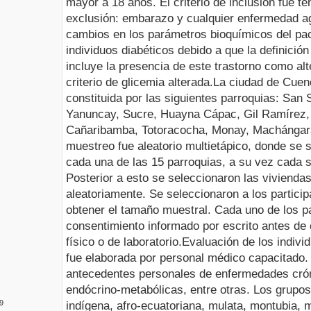
mayor a 18 años. El criterio de inclusión fue t
exclusión: embarazo y cualquier enfermedad 
cambios en los parámetros bioquímicos del pac
individuos diabéticos debido a que la definici
incluye la presencia de este trastorno como alt
criterio de glicemia alterada.
La ciudad de Cuen
constituida por las siguientes parroquias: San 
Yanuncay, Sucre, Huayna Cápac, Gil Ramírez, S
Cañaribamba, Totoracocha, Monay, Machángar
muestreo fue aleatorio multietápico, donde se 
cada una de las 15 parroquias, a su vez cada 
Posterior a esto se seleccionaron las viviend
aleatoriamente. Se seleccionaron a los partic
obtener el tamaño muestral. Cada uno de los pa
consentimiento informado por escrito antes de 
físico o de laboratorio.
Evaluación de los indivi
fue elaborada por personal médico capacitado
antecedentes personales de enfermedades crón
endócrino-metabólicas, entre otras. Los grupos
9
indígena, afro-ecuatoriana, mulata, montubia, m