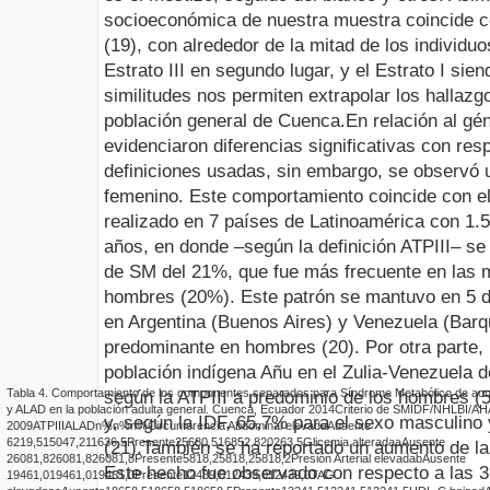
socioeconómica de nuestra muestra coincide co
(19), con alrededor de la mitad de los individuo
Estrato III en segundo lugar, y el Estrato I sie
similitudes nos permiten extrapolar los hallazg
población general de Cuenca.
En relación al gé
evidenciaron diferencias significativas con res
definiciones usadas, sin embargo, se observó 
femenino. Este comportamiento coincide con e
realizado en 7 países de Latinoamérica con 1.5
años, en donde –según la definición ATPIII– se
de SM del 21%, que fue más frecuente en las 
hombres (20%). Este patrón se mantuvo en 5 d
en Argentina (Buenos Aires) y Venezuela (Barq
predominante en hombres (20). Por otra parte, 
población indígena Añu en el
Zulia-Venezuela 
Tabla
4
.
Comportamiento de los componentes separados para Síndrome Metabólico de acu
según la ATPIII a predominio de los hombres (
y ALAD en la población adulta general. Cuenca, Ecuador 2014
Criterio de SM
I
DF/NHLBI/AH
y, según la IDF, 65,7% para el sexo masculino
2009
ATPIII
ALAD
n
%
n
%
n
%
Circunferencia Abdominal elevada
Ausente
62
19,5
150
47,2
116
36,5
Presente
256
80,5
168
52,8
202
63,5
Glicemia alterada
a
Ausente
(21).
También se ha reportado un aumento de la
260
81,8
260
81,8
260
81,8
Presente
58
18,2
58
18,2
58
18,2
Presión Arterial elevada
b
Ausente
Este hecho fue observado con respecto a las 3 
194
61,0
194
61,0
194
61,0
Presente
124
39,0
124
39,0
124
39,0
TAG