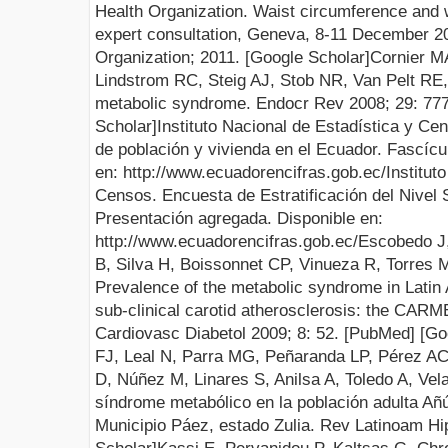
Health Organization. Waist circumference and w
expert consultation, Geneva, 8-11 December 2
Organization; 2011. [
Google Scholar
]
Cornier M
Lindstrom RC, Steig AJ, Stob NR, Van Pelt R
metabolic
syndrome. Endocr Rev 2008; 29
:
777
Scholar
]
Instituto Nacional de Estadística y C
de población y vivienda en el Ecuador. Fascícu
en:
http://www.ecuadorencifras.gob.ec/
Institut
Censos. Encuesta de Estratificación del Nive
Presentación agregada. Disponible en:
http://www.ecuadorencifras.gob.ec/
Escobedo J
B, Silva H, Boissonnet CP, Vinueza R, Torres
Prevalence of the metabolic syndrome in Latin 
sub-clinical carotid atherosclerosis: the CAR
Cardiovasc Diabetol 2009;
8:
52. [
Pu
b
M
ed
] [
Go
FJ, Leal N, Parra MG, Peñaranda LP, Pérez AC
D, Núñez M, Linares S, Anilsa A, Toledo A, Ve
síndrome metabólico en la población adulta Añ
Municipio Páez, estado Zulia.
R
ev Latinoam Hi