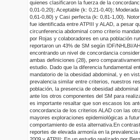
quienes clasificaron la fuerza de la concordanc
0,01-0,20); Aceptable (k: 0,21-0,40); Moderada 
0,61-0,80) y Casi perfecta (k: 0,81-1,00).
Notor
fue identificada entre ATPIII y ALAD, a pesar q
circunferencia abdominal como criterio mandator
por Rojas y colaboradores en una población ru
reportaron un 43% de SM según IDF/NHLBI/A
encontrando un nivel de concordancia consider
ambas definiciones (28), pero comparativament
estudio. Dado que la diferencia fundamental ent
mandatorio de la obesidad abdominal, y en vist
prevalencia similar entre criterios, nuestros r
población, la presencia de obesidad abdominal
ante los otros componentes del SM para realiza
es importante resaltar que son escasos los an
concordancia de los criterios ALAD con las otra
mayores exploraciones epidemiológicas a futuro
comportamiento de esta alternativa.
En contras
reportes de elevada armonía en la prevalenc
2009 y ATPIII: En un estudio realizado por Be