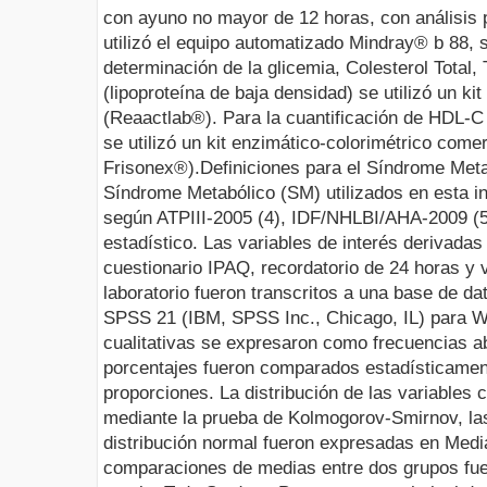
con ayuno no mayor de 12 horas, con análisis po
utilizó el equipo automatizado Mindray® b 88, 
determinación de la glicemia, Colesterol Total,
(lipoproteína de baja densidad) se utilizó un ki
(Reaactlab®). Para la cuantificación de HDL-C 
se utilizó un kit enzimático-colorimétrico com
Frisonex®).
Definiciones para el Síndrome Met
Síndrome Metabólico (SM) utilizados en esta in
según ATPIII-2005 (4), ID
F/NHLBI/AHA-2009 (5
estadístico.
Las variables de interés derivadas d
cuestionario IPAQ, recordatorio de 24 horas y v
laboratorio fueron transcritos a una base de d
SPSS 21 (IBM, SPSS Inc., Chicago, IL) para W
cualitativas se expresaron como frecuencias ab
porcentajes fueron comparados estadísticamen
proporciones. La distribución de las variables c
mediante la prueba de Kolmogorov-Smirnov, las
distribución normal fueron expresadas en Medi
comparaciones de medias entre dos grupos fuer