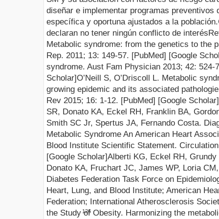
diseñar e implementar programas preventivos 
específica y oportuna ajustados a la población.
declaran no tener ningún conflicto de interés
Re
Metabolic syndrome: from the genetics to the 
Rep. 2011;
13
:
149-57. [
PubMed
] [
Google Scho
syndrome. Aust Fam Physician
2013; 42
:
524-7
Scholar
]
O’Neill S, O’Driscoll L. Metabolic synd
growing
epidemic and its associated pathologie
Rev 2015; 16
:
1-12. [
P
u
b
Med
] [
Google Scholar
]
SR, Donato KA, Eckel RH, Franklin BA, Gordo
Smith SC Jr, Spertus JA, Fernando Costa
. Dia
Metabolic Syndrome An American
Heart Associ
Blood Institute Scientific Statement. Circulat
ion
[
Google Scholar
]
Alberti KG, Eckel RH, Grundy
Donato KA, Fruchart JC, James WP, Loria CM, 
Diabetes Federation Task Force on Epidemiolog
Heart, Lung, and Blood Institute;
American Hear
Federation; International Atherosclerosis Societ
the Study of Obesity.
Harmonizing the metabolic
126