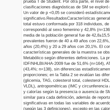
prueba T de Student. Por otra parte, el nivel d
clasificaciones diagnósticas de SM se exploró
Un valor de p <0,05 se consideró estadísticam
significativo.
Resultados
Características genera
total estuvo conformada por 318 individuos, d
correspondió al sexo femenino y 42,8% (n=136
media de la población general fue de 42,8±15,
prevalentes fueron de 40 a 49 años con 22,6%,
años (20,4%) y 20 a 29 años con 20,1%. El co
características generales de la muestra se obs
Metabólico según diferentes definiciones.
La p
IDF/NHLBI/AHA-2009 fue de 51,6% (n=164), AT
(43,4%; n=138), sin diferencias estadísticament
proporciones; en la Tabla
2
se evalúan las dife
(glicemia, TAG, colesterol total, colesterol HDL
VLDL), antropométricas (IMC y circunferencia a
y calorías según la presencia o ausencia de 
similar para cada definición, además de report
significativas en todas las variables de acuer
(según las 3 definiciones), excepto en las ca