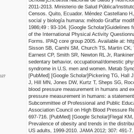
2011-2013. Ministerio de Salud Pública/Institut
Censos. Quito, Ecuador.
Méndez Castellano H,
social y biología humana: método Graffar modi
1986;49
:
93-104.
[
Google Scholar
]
Guidelines f
of the International Physical Activity Question
Forms. IPAQ core group 2005. Available at:
htt
Sisson SB, Camhi SM, Church TS, Martin CK, 
Earnest CP, Smith SR, Newton RL Jr, Rankine
sedentary behavior, occupational/domestic phys
syndrome in U.S.
men and women. Met
ab Synd
[
Pub
M
ed
] [
Google Scholar
]
Pickering TG, Hall 
127
J, Hill MN, Jones DW, Kurtz T, Sheps SG, Roc
blood pressure measurement in humans and exp
pressure measurement in humans: a statement 
Subcommittee of Professional and Public Educa
Association Council on High Blood Pressure R
697-716. [
Pu
b
Med
] [
Google Scholar
]
Flegal KM,
Prevalence of obesity and trends in the distri
US adul
ts, 1999-2010. JAMA 2012; 307
:
491-7. 