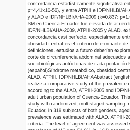
concordancia estadísticamente significativa en
p=4,41x10-56), y entre ATPIII e IDF/NHLBI/AH
y ALAD e IDF/NHLBI/AHA-2009 (k=0,837; p=1,0
SM en Cuenca-Ecuador fue elevada de acuerdo 
IDF/NHLBI/AHA-2009, ATPIII-2005 y ALAD, exh
concordancia casi perfecto, especialmente ent
obesidad central es el criterio determinante de 
definiciones, estudios a futuro deberían explor
corte de circunferencia abdominal adecuados a 
sociobiológicas autóctonas de cada población.
(español)
Síndrome metabólico, obesidad centra
ALAD, ATPIII, IDF/NHLBI/AHA
Abstract (englis
realize a comparative study of the prevalence
according to the ALAD, ATPIII-2005 and IDF/NH
adult urban population of Cuenca-Ecuador. This 
study with randomized, multistaged sampling, re
Ecuador, in 318 subjects of both
genders, aged
prevalence was estimated with ALAD, ATPIII-
criteria. The level of agreement was assessed