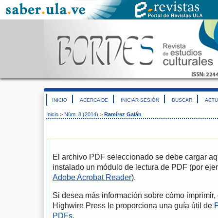
INICIO
ACERCA DE
INICIAR SESIÓN
BUSCAR
ACTU
Inicio
>
Núm. 8 (2014)
>
Ramírez Galán
El archivo PDF seleccionado se debe cargar aqu
instalado un módulo de lectura de PDF (por eje
Adobe Acrobat Reader
).
Si desea más información sobre cómo imprimir, 
Highwire Press le proporciona una guía útil de
P
PDFs
.