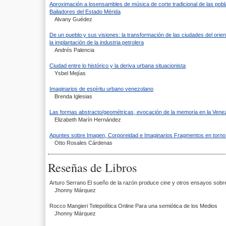
Aproximación a losensambles de música de corte tradicional de las pob
Bailadores del Estado Mérida
Alvany Guédez
De un pueblo y sus visiones: la transformación de las ciudades del orien
la implantación de la industria petrolera
Andrés Palencia
Ciudad entre lo histórico y la deriva urbana situacionista
Ysbel Mejías
Imaginarios de espíritu urbano venezolano
Brenda Iglesias
Las formas abstracto/geométricas, evocación de la memoria en la Ven
Elizabeth Marín Hernández
Apuntes sobre Imagen, Corporeidad e Imaginarios Fragmentos en torno
Otto Rosales Cárdenas
Reseñas de Libros
Arturo Serrano El sueño de la razón produce cine y otros ensayos sobr
Jhonny Márquez
Rocco Mangieri Telepolítica Online Para una semiótica de los Medios
Jhonny Márquez