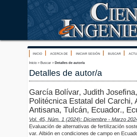
INICIO
ACERCA DE
INICIAR SESIÓN
BUSCAR
ACTU
Inicio
>
Buscar
>
Detalles de autor/a
Detalles de autor/a
García Bolívar, Judith Josefina
Politécnica Estatal del Carchi, 
Antisana, Tulcán, Ecuador., E
Vol. 45, Núm. 1 (2024): Diciembre - Marzo 202
Evaluación de alternativas de fertilización soste
var. Albión en condiciones de campo en Ecuad