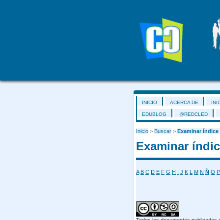
INICIO
ACERCA DE
INI
EDUBLOG
@REDCLED
Inicio
>
Buscar
>
Examinar índice
Examinar índic
A
B
C
D
E
F
G
H
I
J
K
L
M
N
Ñ
O
P