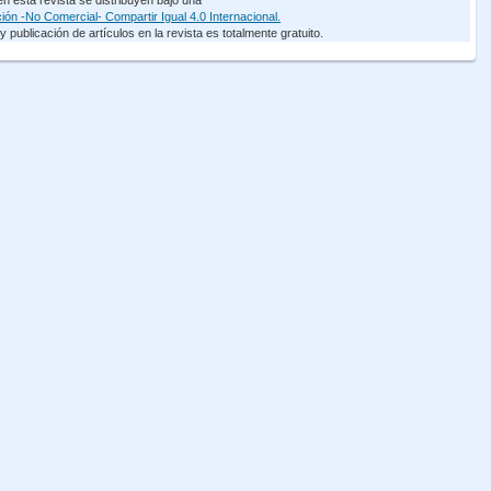
 esta revista se distribuyen bajo una
ón -No Comercial- Compartir Igual 4.0 Internacional.
 publicación de artículos en la revista es totalmente gratuito.