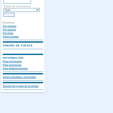
Ámbito de la búsqueda
Examinar
Por número
Por autor/a
Por título
Otras revistas
TAMAÑO DE FUENTE
INFORMACIÓN
Para lectores/as
Para autores/as
Para bibliotecarios/as
OPEN JOURNAL SYSTEMS
Servicio de ayuda de la revista