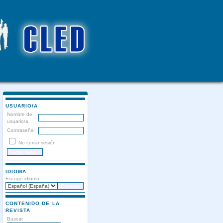
USUARIO/A
Nombre de
usuario/a
Contraseña
No cerrar sesión
IDIOMA
Escoge idioma
CONTENIDO DE LA
REVISTA
Buscar