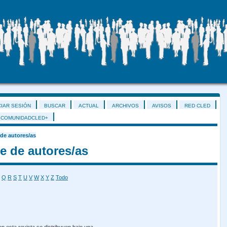
CIAR SESIÓN
BUSCAR
ACTUAL
ARCHIVOS
AVISOS
RED CLED
COMUNIDADCLED+
 de autores/as
e de autores/as
Q
R
S
T
U
V
W
X
Y
Z
Todo