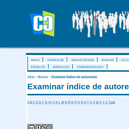
INICIO
ACERCA DE
INICIAR SESIÓN
BUSCAR
ACTU
EDUBLOG
@REDCLED
COMUNIDADCLED+
Inicio
>
Buscar
>
Examinar índice de autores/as
Examinar índice de autore
A
B
C
D
E
F
G
H
I
J
K
L
M
N
Ñ
O
P
Q
R
S
T
U
V
W
X
Y
Z
Todo