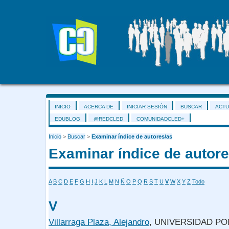
INICIO
ACERCA DE
INICIAR SESIÓN
BUSCAR
ACTU
EDUBLOG
@REDCLED
COMUNIDADCLED+
Inicio
>
Buscar
>
Examinar índice de autores/as
Examinar índice de autore
A
B
C
D
E
F
G
H
I
J
K
L
M
N
Ñ
O
P
Q
R
S
T
U
V
W
X
Y
Z
Todo
V
Villarraga Plaza, Alejandro
, UNIVERSIDAD PO