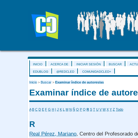
INICIO
ACERCA DE
INICIAR SESIÓN
BUSCAR
ACTU
EDUBLOG
@REDCLED
COMUNIDADCLED+
Inicio
>
Buscar
>
Examinar índice de autores/as
Examinar índice de autore
A
B
C
D
E
F
G
H
I
J
K
L
M
N
Ñ
O
P
Q
R
S
T
U
V
W
X
Y
Z
Todo
R
Real Pérez, Mariano
, Centro del Profesorado d