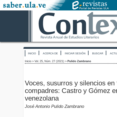
INICIO
ACERCA DE
INICIAR SESIÓN
BUSCAR
ACTU
Inicio
>
Vol. 25, Núm. 27 (2021)
>
Pulido Zambrano
Voces, susurros y silencios en
compadres: Castro y Gómez en
venezolana
José Antonio Pulido Zambrano