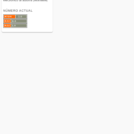
electrónico al autor/a
(Inicie sesión)
NÚMERO ACTUAL