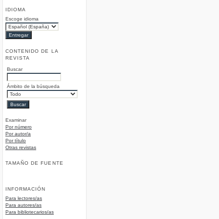
IDIOMA
Escoge idioma
CONTENIDO DE LA
REVISTA
Buscar
Ámbito de la búsqueda
Examinar
Por número
Por autor/a
Por título
Otras revistas
TAMAÑO DE FUENTE
INFORMACIÓN
Para lectores/as
Para autores/as
Para bibliotecarios/as