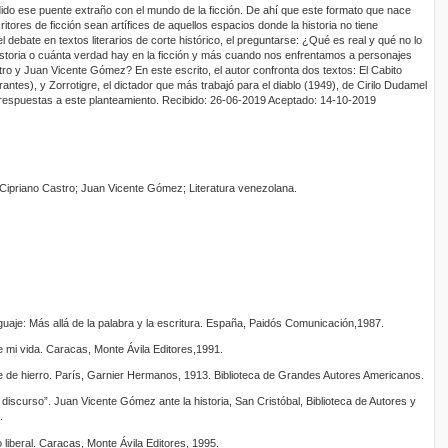
dido ese puente extraño con el mundo de la ficción. De ahí que este formato que nace
ritores de ficción sean artífices de aquellos espacios donde la historia no tiene
debate en textos literarios de corte histórico, el preguntarse: ¿Qué es real y qué no lo
istoria o cuánta verdad hay en la ficción y más cuando nos enfrentamos a personajes
ro y Juan Vicente Gómez? En este escrito, el autor confronta dos textos: El Cabito
antes), y Zorrotigre, el dictador que más trabajó para el diablo (1949), de Cirilo Dudamel
respuestas a este planteamiento. Recibido: 26-06-2019 Aceptado: 14-10-2019
n; Cipriano Castro; Juan Vicente Gómez; Literatura venezolana.
guaje: Más allá de la palabra y la escritura. España, Paidós Comunicación,1987.
 mi vida. Caracas, Monte Ávila Editores,1991.
 de hierro. París, Garnier Hermanos, 1913. Biblioteca de Grandes Autores Americanos.
 discurso”. Juan Vicente Gómez ante la historia, San Cristóbal, Biblioteca de Autores y
.
 liberal. Caracas, Monte Ávila Editores, 1995.