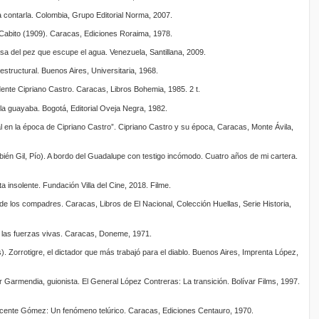
a contarla. Colombia, Grupo Editorial Norma, 2007.
 Cabito (1909). Caracas, Ediciones Roraima, 1978.
sa del pez que escupe el agua. Venezuela, Santillana, 2009.
estructural. Buenos Aires, Universitaria, 1968.
dente Cipriano Castro. Caracas, Libros Bohemia, 1985. 2 t.
 la guayaba. Bogotá, Editorial Oveja Negra, 1982.
ual en la época de Cipriano Castro”. Cipriano Castro y su época, Caracas, Monte Ávila,
én Gil, Pío). A bordo del Guadalupe con testigo incómodo. Cuatro años de mi cartera.
a insolente. Fundación Villa del Cine, 2018. Filme.
de los compadres. Caracas, Libros de El Nacional, Colección Huellas, Serie Historia,
 las fuerzas vivas. Caracas, Doneme, 1971.
. Zorrotigre, el dictador que más trabajó para el diablo. Buenos Aires, Imprenta López,
r Garmendia, guionista. El General López Contreras: La transición. Bolívar Films, 1997.
icente Gómez: Un fenómeno telúrico. Caracas, Ediciones Centauro, 1970.