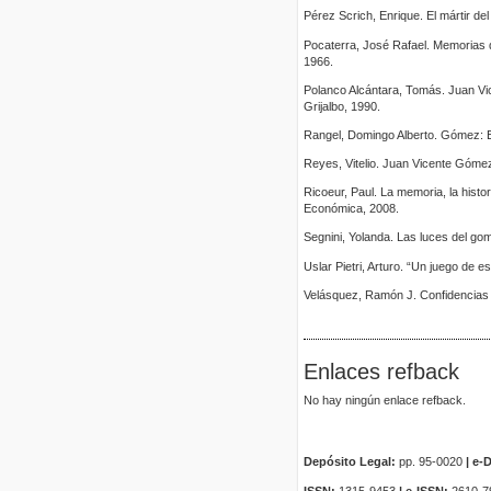
Pérez Scrich, Enrique. El mártir del
Pocaterra, José Rafael. Memorias 
1966.
Polanco Alcántara, Tomás. Juan Vic
Grijalbo, 1990.
Rangel, Domingo Alberto. Gómez: El
Reyes, Vitelio. Juan Vicente Gómez
Ricoeur, Paul. La memoria, la histo
Económica, 2008.
Segnini, Yolanda. Las luces del go
Uslar Pietri, Arturo. “Un juego de 
Velásquez, Ramón J. Confidencias 
Enlaces refback
No hay ningún enlace refback.
Depósito Legal:
pp. 95-0020
|
e-D
ISSN:
1315-9453
| e-ISSN:
2610-7