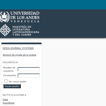
OPEN JOURNAL SYSTEMS
Servicio de ayuda de la revista
USUARIO/A
Nombre de
usuario/a
Contraseña
No cerrar sesión
NOTIFICACIONES
Vista
Suscribirse