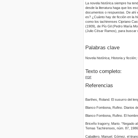
La novela histórica siempre ha ten
desde la literatura haga que los esc
documentos o respuestas. De ahí el 
es? ¿Cuánto hay de ficción en la h
como los tachirenses Cipriano Cast
(1909), de Pío Gil (Pedro María Mor
(Julio César Ramos), para buscar 
Palabras clave
Novela histórica; Historia y ficció
Texto completo:
PDF
Referencias
Barthes, Roland. El susurro del len
Blanco Fombona, Rufino. Diarios de
Blanco Fombona, Rufino. El hombre
Briceño Iragorry, Mario. “Negado al
Temas Tachirenses, núm. 87, 1986
Caballero, Manuel. Gómez, el tirano