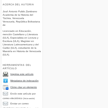
ACERCA DEL AUTOR/A
José Antonio Pulido Zambrano
Academia de la Historia del
Táchira, Venezuela
Venezuela, República Bolivariana
de
Licenciado en Educación,
mención Castellano y Literatura
(ULA), Especialista en Lectura y
Escritura (ULA), Magíster en
Literatura Latinoamericana y del
Caribe (ULA), estudiante de la
Maestría en Historia de Venezuela
(ULA).
HERRAMIENTAS DEL
ARTÍCULO
Imprima este artículo
Metadatos de indexación
Cómo citar un elemento
Envíe este artículo por
correo electrónico
(Inicie sesión)
Enviar un correo