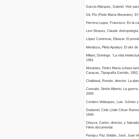
García Márquez, Gabriel. Vivir par
Gil, Pío (Pedo María Morantes). El
Herrera Luque, Francisco. En la ca
Levi-Strauss, Claude. Antropología 
López Contreras, Eleazar. El presi
Mendoza, Plinio Apuleyo. El olor de
Miliani, Domingo. “La vida intelect
1991.
Morantes, Pedro María (véase tambi
Caracas, Tipografía Garrido, 1952.
Chalbaud, Román, director. La plant
Consalvi, Simón Alberto. La guerra 
2009.
Cordero Velásquez, Luis. Gómez y
Dudamel, Cirilo (Julio César Ramos)
1949.
Oteyza, Carlos, director, y Salvado
Filme documental.
Pareja y Paz Soldán, José. Juan V