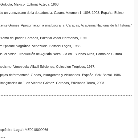
 Gólgota. México, Editorial Azteca, 1963.
de un venezolano de la decadencia: Castro. Volumen 1: 1898-1908. España, Edime,
ente Gómez: Aproximación a una biografía. Caracas, Academia Nacional de la Historia /
 amo del poder. Caracas, Editorial Vadell Hermanos, 1975.
: Epitome biográfico. Venezuela, Editorial Logos, 1985.
ria, el olvido. Traducción de Agustín Neira, 2.a ed., Buenos Aires, Fondo de Cultura
mecismo. Venezuela, Alfadil Ediciones, Colección Trópicos, 1987.
espejos deformantes”. Godos, insurgentes y visionarios. España, Seix Barral, 1986.
imaginarias de Juan Vicente Gómez. Caracas, Ediciones Teura, 2008.
epósito Legal:
ME2018000066
902