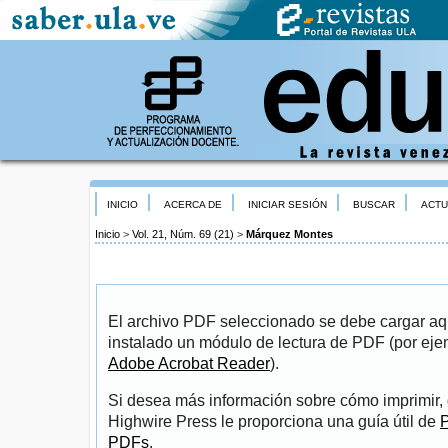
INICIO
ACERCA DE
INICIAR SESIÓN
BUSCAR
ACTU
Inicio
>
Vol. 21, Núm. 69 (21)
>
Márquez Montes
El archivo PDF seleccionado se debe cargar aqu
instalado un módulo de lectura de PDF (por eje
Adobe Acrobat Reader
).
Si desea más información sobre cómo imprimir, 
Highwire Press le proporciona una guía útil de
P
PDFs
.