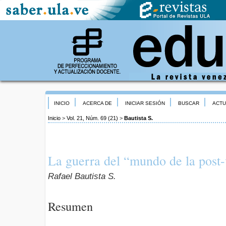
INICIO
ACERCA DE
INICIAR SESIÓN
BUSCAR
ACTU
Inicio
>
Vol. 21, Núm. 69 (21)
>
Bautista S.
La guerra del “mundo de la post
Rafael Bautista S.
Resumen