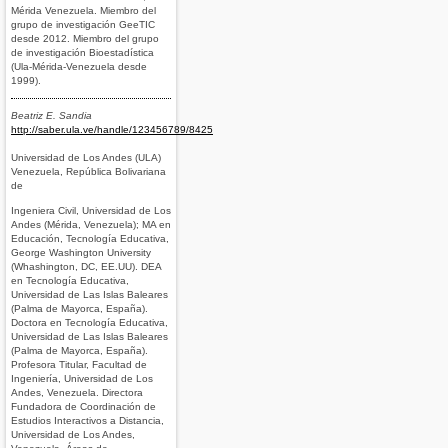
Mérida Venezuela. Miembro del
grupo de investigación GeeTIC
desde 2012. Miembro del grupo
de investigación Bioestadística
(Ula-Mérida-Venezuela desde
1999).
Beatriz E. Sandia
http://saber.ula.ve/handle/123456789/8425
Universidad de Los Andes (ULA)
Venezuela, República Bolivariana
de
Ingeniera Civil, Universidad de Los
Andes (Mérida, Venezuela); MA en
Educación, Tecnología Educativa,
George Washington University
(Whashington, DC, EE.UU). DEA
en Tecnología Educativa,
Universidad de Las Islas Baleares
(Palma de Mayorca, España).
Doctora en Tecnología Educativa,
Universidad de Las Islas Baleares
(Palma de Mayorca, España).
Profesora Titular, Facultad de
Ingeniería, Universidad de Los
Andes, Venezuela. Directora
Fundadora de Coordinación de
Estudios Interactivos a Distancia,
Universidad de Los Andes,