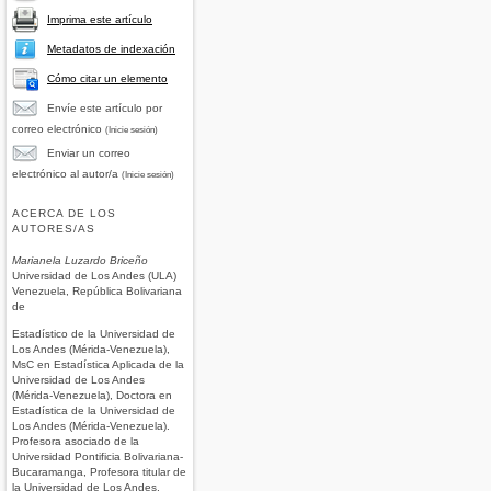
Imprima este artículo
Metadatos de indexación
Cómo citar un elemento
Envíe este artículo por
correo electrónico
(Inicie sesión)
Enviar un correo
electrónico al autor/a
(Inicie sesión)
ACERCA DE LOS
AUTORES/AS
Marianela Luzardo Briceño
Universidad de Los Andes (ULA)
Venezuela, República Bolivariana
de
Estadístico de la Universidad de
Los Andes (Mérida-Venezuela),
MsC en Estadística Aplicada de la
Universidad de Los Andes
(Mérida-Venezuela), Doctora en
Estadística de la Universidad de
Los Andes (Mérida-Venezuela).
Profesora asociado de la
Universidad Pontificia Bolivariana-
Bucaramanga, Profesora titular de
la Universidad de Los Andes,