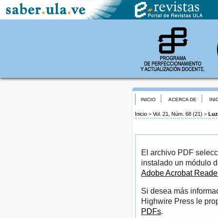
INICIO
ACERCA DE
INI
Inicio
>
Vol. 21, Núm. 68 (21)
>
Luz
El archivo PDF selecc
instalado un módulo d
Adobe Acrobat Reade
Si desea más informac
Highwire Press le pro
PDFs
.