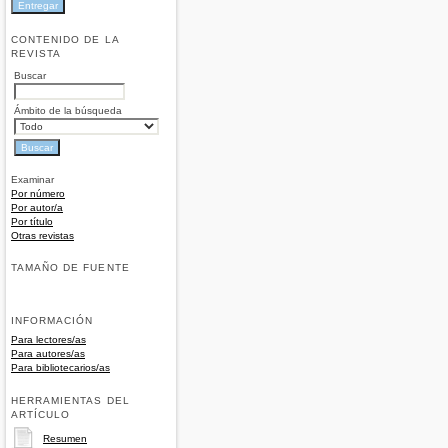
CONTENIDO DE LA
REVISTA
Buscar
Ámbito de la búsqueda
Examinar
Por número
Por autor/a
Por título
Otras revistas
TAMAÑO DE FUENTE
INFORMACIÓN
Para lectores/as
Para autores/as
Para bibliotecarios/as
HERRAMIENTAS DEL
ARTÍCULO
Resumen