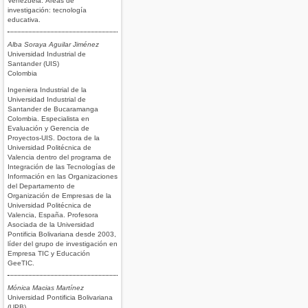
Venezuela. Áreas de
investigación: tecnología
educativa.
Alba Soraya Aguilar Jiménez
Universidad Industrial de
Santander (UIS)
Colombia
Ingeniera Industrial de la
Universidad Industrial de
Santander de Bucaramanga
Colombia. Especialista en
Evaluación y Gerencia de
Proyectos-UIS. Doctora de la
Universidad Politécnica de
Valencia dentro del programa de
Integración de las Tecnologías de
Información en las Organizaciones
del Departamento de
Organización de Empresas de la
Universidad Politécnica de
Valencia, España. Profesora
Asociada de la Universidad
Pontificia Bolivariana desde 2003,
líder del grupo de investigación en
Empresa TIC y Educación
GeeTIC.
Mónica Macias Martínez
Universidad Pontificia Bolivariana
(UPB)