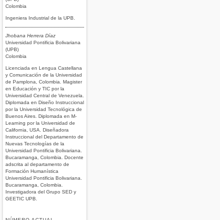
Colombia
Ingeniera Industrial de la UPB.
Jhobana Herrera Díaz
Universidad Pontificia Bolivariana
(UPB)
Colombia
Licenciada en Lengua Castellana
y Comunicación de la Universidad
de Pamplona, Colombia. Magister
en Educación y TIC por la
Universidad Central de Venezuela.
Diplomada en Diseño Instruccional
por la Universidad Tecnológica de
Buenos Aires. Diplomada en M-
Learning por la Universidad de
California, USA. Diseñadora
Instruccional del Departamento de
Nuevas Tecnologías de la
Universidad Pontificia Bolivariana.
Bucaramanga, Colombia. Docente
adscrita al departamento de
Formación Humanística
Universidad Pontificia Bolivariana.
Bucaramanga, Colombia.
Investigadora del Grupo SED y
GEETIC UPB.
NÚMERO ACTUAL