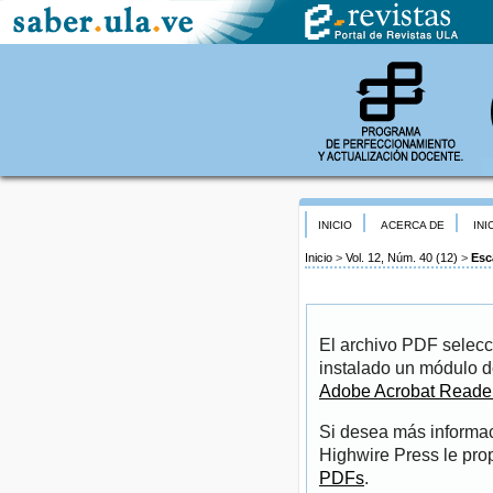
INICIO
ACERCA DE
INI
Inicio
>
Vol. 12, Núm. 40 (12)
>
Esc
El archivo PDF selecc
instalado un módulo d
Adobe Acrobat Reade
Si desea más informac
Highwire Press le pro
PDFs
.