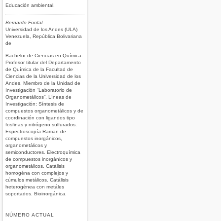
Educación ambiental.
Bernardo Fontal
Universidad de los Andes (ULA)
Venezuela, República Bolivariana
de
Bachelor de Ciencias en Química.
Profesor titular del Departamento
de Química de la Facultad de
Ciencias de la Universidad de los
Andes. Miembro de la Unidad de
Investigación “Laboratorio de
Organometálicos”. Líneas de
Investigación: Síntesis de
compuestos organometálicos y de
coordinación con ligandos tipo
fosfinas y nitrógeno sulfurados.
Espectroscopía Raman de
compuestos inorgánicos,
organometálicos y
semiconductores. Electroquímica
de compuestos inorgánicos y
organometálicos. Catálisis
homogéna con complejos y
cúmulos metálicos. Catálisis
heterogénea con metáles
soportados. Bioinorgánica.
NÚMERO ACTUAL