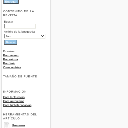
CONTENIDO DE LA
REVISTA
Buscar
Ámbito de la búsqueda
Examinar
Por número
Por autor/a
Por título
Otras revistas
TAMAÑO DE FUENTE
INFORMACIÓN
Para lectores/as
Para autores/as
Para bibliotecarios/as
HERRAMIENTAS DEL
ARTÍCULO
Resumen