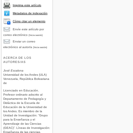
Imprima este artículo
Metadatos de indexación
Cómo citar un elemento
Envíe este artículo por
correo electrónico
(Inicie sesión)
Enviar un correo
electrónico al autor/a
(Inicie sesión)
ACERCA DE LOS
AUTORES/AS
José Escalona
Universidad de los Andes (ULA)
Venezuela, República Bolivariana
de
Licenciado en Educación.
Profesor ordinario adscrito al
Departamento de Pedagogía y
Didáctica de la Escuela de
Educación de la Universidad de
los Andes. Es miembro de la
Unidad de Investigación: “Grupo
para la Enseñanza y el
Aprendizaje de las Ciencias
(GEAC)”. Líneas de Investigación:
Enseñanza de las ciencias.