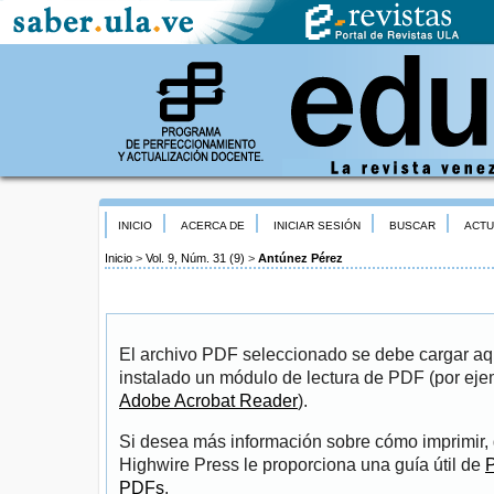
INICIO
ACERCA DE
INICIAR SESIÓN
BUSCAR
ACTU
Inicio
>
Vol. 9, Núm. 31 (9)
>
Antúnez Pérez
El archivo PDF seleccionado se debe cargar aqu
instalado un módulo de lectura de PDF (por eje
Adobe Acrobat Reader
).
Si desea más información sobre cómo imprimir, 
Highwire Press le proporciona una guía útil de
P
PDFs
.