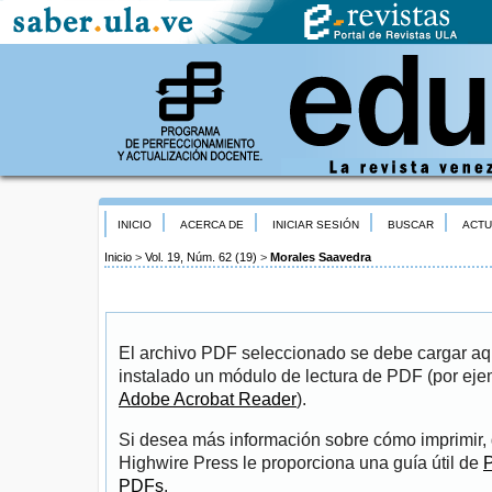
INICIO
ACERCA DE
INICIAR SESIÓN
BUSCAR
ACTU
Inicio
>
Vol. 19, Núm. 62 (19)
>
Morales Saavedra
El archivo PDF seleccionado se debe cargar aqu
instalado un módulo de lectura de PDF (por eje
Adobe Acrobat Reader
).
Si desea más información sobre cómo imprimir, 
Highwire Press le proporciona una guía útil de
P
PDFs
.