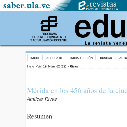
INICIO
ACERCA DE
INICIAR SESIÓN
BUSCAR
ACTU
Inicio
>
Vol. 19, Núm. 62 (19)
>
Rivas
Mérida en los 456 años de la ciu
Amílcar Rivas
Resumen