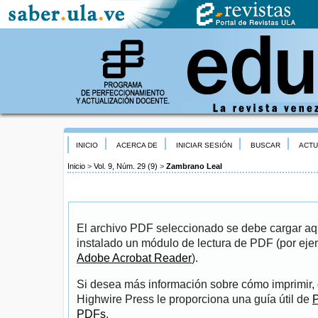
INICIO
ACERCA DE
INICIAR SESIÓN
BUSCAR
ACTU
Inicio
>
Vol. 9, Núm. 29 (9)
>
Zambrano Leal
El archivo PDF seleccionado se debe cargar aqu
instalado un módulo de lectura de PDF (por eje
Adobe Acrobat Reader
).
Si desea más información sobre cómo imprimir, 
Highwire Press le proporciona una guía útil de
P
PDFs
.