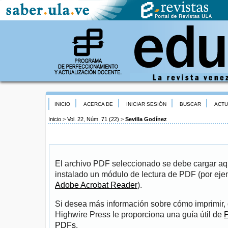
INICIO
ACERCA DE
INICIAR SESIÓN
BUSCAR
ACTU
Inicio
>
Vol. 22, Núm. 71 (22)
>
Sevilla Godínez
El archivo PDF seleccionado se debe cargar aqu
instalado un módulo de lectura de PDF (por eje
Adobe Acrobat Reader
).
Si desea más información sobre cómo imprimir, 
Highwire Press le proporciona una guía útil de
P
PDFs
.