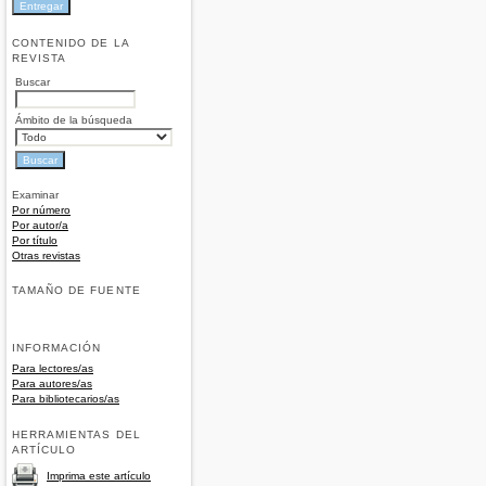
CONTENIDO DE LA
REVISTA
Buscar
Ámbito de la búsqueda
Examinar
Por número
Por autor/a
Por título
Otras revistas
TAMAÑO DE FUENTE
INFORMACIÓN
Para lectores/as
Para autores/as
Para bibliotecarios/as
HERRAMIENTAS DEL
ARTÍCULO
Imprima este artículo