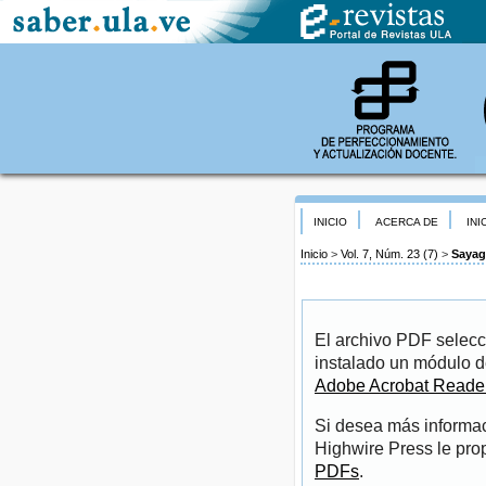
INICIO
ACERCA DE
INI
Inicio
>
Vol. 7, Núm. 23 (7)
>
Sayag
El archivo PDF selecc
instalado un módulo d
Adobe Acrobat Reade
Si desea más informac
Highwire Press le pro
PDFs
.