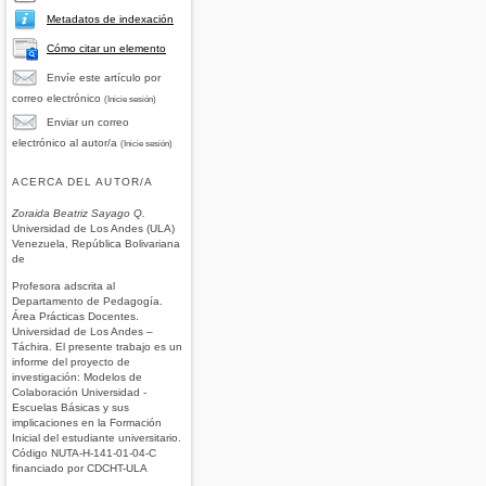
Metadatos de indexación
Cómo citar un elemento
Envíe este artículo por
correo electrónico
(Inicie sesión)
Enviar un correo
electrónico al autor/a
(Inicie sesión)
ACERCA DEL AUTOR/A
Zoraida Beatriz Sayago Q.
Universidad de Los Andes (ULA)
Venezuela, República Bolivariana
de
Profesora adscrita al
Departamento de Pedagogía.
Área Prácticas Docentes.
Universidad de Los Andes –
Táchira. El presente trabajo es un
informe del proyecto de
investigación: Modelos de
Colaboración Universidad -
Escuelas Básicas y sus
implicaciones en la Formación
Inicial del estudiante universitario.
Código NUTA-H-141-01-04-C
financiado por CDCHT-ULA