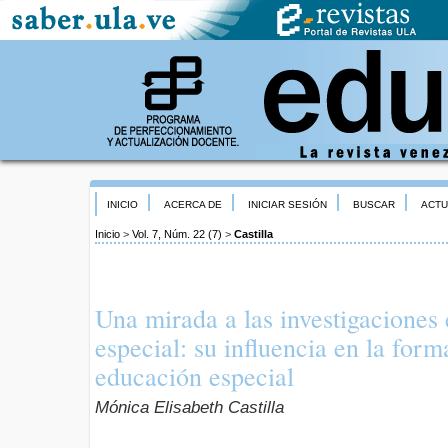
INICIO
ACERCA DE
INICIAR SESIÓN
BUSCAR
ACTU
Inicio
>
Vol. 7, Núm. 22 (7)
>
Castilla
Una mirada a las investigaciones
especial: su influencia en la for
educación especial
Mónica Elisabeth Castilla