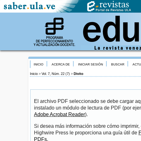
INICIO
ACERCA DE
INICIAR SESIÓN
BUSCAR
ACTU
Inicio
>
Vol. 7, Núm. 22 (7)
>
Divito
El archivo PDF seleccionado se debe cargar aqu
instalado un módulo de lectura de PDF (por eje
Adobe Acrobat Reader
).
Si desea más información sobre cómo imprimir, 
Highwire Press le proporciona una guía útil de
P
PDFs
.