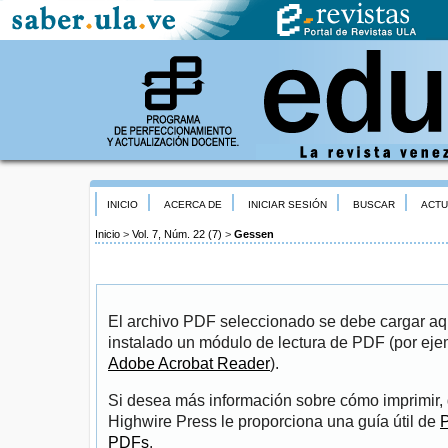
INICIO
ACERCA DE
INICIAR SESIÓN
BUSCAR
ACTU
Inicio
>
Vol. 7, Núm. 22 (7)
>
Gessen
El archivo PDF seleccionado se debe cargar aqu
instalado un módulo de lectura de PDF (por eje
Adobe Acrobat Reader
).
Si desea más información sobre cómo imprimir, 
Highwire Press le proporciona una guía útil de
P
PDFs
.