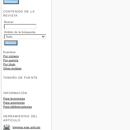
CONTENIDO DE LA
REVISTA
Buscar
Ámbito de la búsqueda
Examinar
Por número
Por autor/a
Por título
Otras revistas
TAMAÑO DE FUENTE
INFORMACIÓN
Para lectores/as
Para autores/as
Para bibliotecarios/as
HERRAMIENTAS DEL
ARTÍCULO
Imprima este artículo