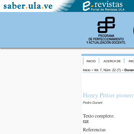
INICIO
ACERCA DE
INI
Inicio
>
Vol. 7, Núm. 22 (7)
>
Duran
Henry Pittier pioner
Pedro Durant
Texto completo:
PDF
Referencias