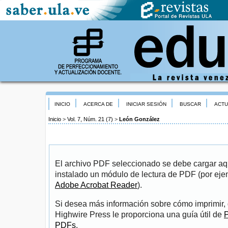
INICIO
ACERCA DE
INICIAR SESIÓN
BUSCAR
ACTU
Inicio
>
Vol. 7, Núm. 21 (7)
>
León González
El archivo PDF seleccionado se debe cargar aqu
instalado un módulo de lectura de PDF (por eje
Adobe Acrobat Reader
).
Si desea más información sobre cómo imprimir, 
Highwire Press le proporciona una guía útil de
P
PDFs
.