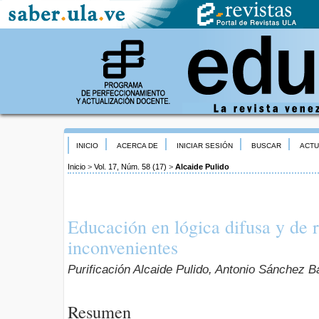
INICIO
ACERCA DE
INICIAR SESIÓN
BUSCAR
ACTU
Inicio
>
Vol. 17, Núm. 58 (17)
>
Alcaide Pulido
Educación en lógica difusa y de r
inconvenientes
Purificación Alcaide Pulido, Antonio Sánchez 
Resumen