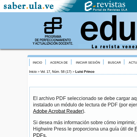
INICIO
ACERCA DE
INICIAR SESIÓN
BUSCAR
ACTU
Inicio
>
Vol. 17, Núm. 58 (17)
>
Luisi Frinco
El archivo PDF seleccionado se debe cargar aqu
instalado un módulo de lectura de PDF (por eje
Adobe Acrobat Reader
).
Si desea más información sobre cómo imprimir, 
Highwire Press le proporciona una guía útil de
P
PDFs
.