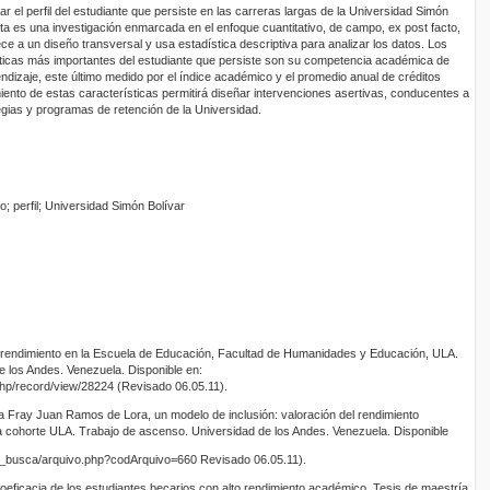
r el perfil del estudiante que persiste en las carreras largas de la Universidad Simón
ta es una investigación enmarcada en el enfoque cuantitativo, de campo, ex post facto,
e a un diseño transversal y usa estadística descriptiva para analizar los datos. Los
sticas más importantes del estudiante que persiste son su competencia académica de
ndizaje, este último medido por el índice académico y el promedio anual de créditos
ento de estas características permitirá diseñar intervenciones asertivas, conducentes a
tegias y programas de retención de la Universidad.
io; perfil; Universidad Simón Bolívar
 y rendimiento en la Escuela de Educación, Facultad de Humanidades y Educación, ULA.
 los Andes. Venezuela. Disponible en:
.php/record/view/28224 (Revisado 06.05.11).
ma Fray Juan Ramos de Lora, un modelo de inclusión: valoración del rendimiento
 cohorte ULA. Trabajo de ascenso. Universidad de los Andes. Venezuela. Disponible
tde_busca/arquivo.php?codArquivo=660 Revisado 06.05.11).
utoeficacia de los estudiantes becarios con alto rendimiento académico. Tesis de maestría