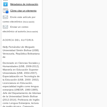
Metadatos de indexación
Cómo citar un elemento
Envíe este artículo por
correo electrónico
(Inicie sesión)
Enviar un correo
electrónico al autor/a
(Inicie sesión)
ACERCA DEL AUTOR/A
Nelly Fernández de Morgado
Universidad Simón Bolívar (USB)
Venezuela, República Bolivariana
de
Doctorado en Ciencias Sociales y
Humanidades (USB, 2008-2012).
Maestría en Educación Superior
Universitaria (USB, 2004-2007).
Especialización en Tecnología de
la Educación (USB, 2000- 2002).
Licenciatura en Educación,
especialidad inglés como lengua
extranjera (UNESR, 1980-1985).
Jefe del Departamento de Idiomas
de la Universidad Simón Bolívar
(2012-2014). Profesora de Inglés
como Lengua Extranjera, lectura
de inglés técnico. Categoría