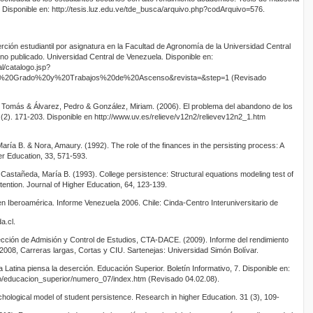
. Disponible en: http://tesis.luz.edu.ve/tde_busca/arquivo.php?codArquivo=576.
rción estudiantil por asignatura en la Facultad de Agronomía de la Universidad Central
o publicado. Universidad Central de Venezuela. Disponible en:
al/catalogo.jsp?
e%20Grado%20y%20Trabajos%20de%20Ascenso&revista=&step=1 (Revisado
é Tomás & Álvarez, Pedro & González, Miriam. (2006). El problema del abandono de los
2 (2). 171-203. Disponible en http://www.uv.es/relieve/v12n2/relievev12n2_1.htm
ría B. & Nora, Amaury. (1992). The role of the finances in the persisting process: A
er Education, 33, 571-593.
Castañeda, María B. (1993). College persistence: Structural equations modeling test of
tention. Journal of Higher Education, 64, 123-139.
n Iberoamérica. Informe Venezuela 2006. Chile: Cinda-Centro Interuniversitario de
a.cl.
cción de Admisión y Control de Estudios, CTA-DACE. (2009). Informe del rendimiento
008, Carreras largas, Cortas y CIU. Sartenejas: Universidad Simón Bolívar.
Latina piensa la deserción. Educación Superior. Boletín Informativo, 7. Disponible en:
o/educacion_superior/numero_07/index.htm (Revisado 04.02.08).
chological model of student persistence. Research in higher Education. 31 (3), 109-