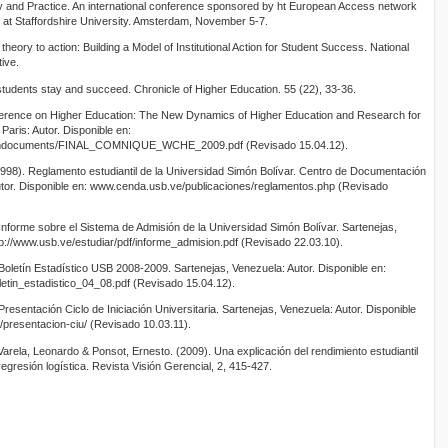
icy and Practice. An international conference sponsored by ht European Access network
s at Staffordshire University. Amsterdam, November 5-7.
theory to action: Building a Model of Institutional Action for Student Success. National
ive.
students stay and succeed. Chronicle of Higher Education. 55 (22), 33-36.
ence on Higher Education: The New Dynamics of Higher Education and Research for
aris: Autor. Disponible en:
e/dmdocuments/FINAL_COMNIQUE_WCHE_2009.pdf (Revisado 15.04.12).
998). Reglamento estudiantil de la Universidad Simón Bolívar. Centro de Documentación
Autor. Disponible en: www.cenda.usb.ve/publicaciones/reglamentos.php (Revisado
Informe sobre el Sistema de Admisión de la Universidad Simón Bolívar. Sartenejas,
ttp://www.usb.ve/estudiar/pdf/informe_admision.pdf (Revisado 22.03.10).
Boletín Estadístico USB 2008-2009. Sartenejas, Venezuela: Autor. Disponible en:
oletin_estadistico_04_08.pdf (Revisado 15.04.12).
resentación Ciclo de Iniciación Universitaria. Sartenejas, Venezuela: Autor. Disponible
presentacion-ciu/ (Revisado 10.03.11).
arela, Leonardo & Ponsot, Ernesto. (2009). Una explicación del rendimiento estudiantil
egresión logística. Revista Visión Gerencial, 2, 415-427.