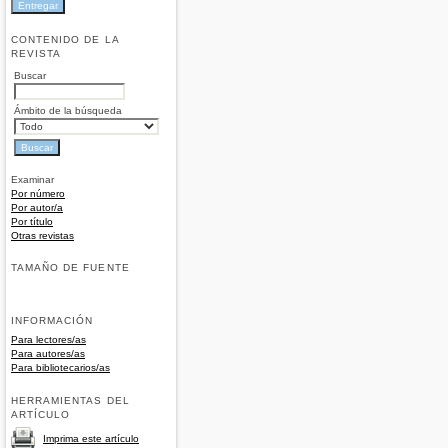
CONTENIDO DE LA
REVISTA
Buscar
Ámbito de la búsqueda
Examinar
Por número
Por autor/a
Por título
Otras revistas
TAMAÑO DE FUENTE
INFORMACIÓN
Para lectores/as
Para autores/as
Para bibliotecarios/as
HERRAMIENTAS DEL
ARTÍCULO
Imprima este artículo