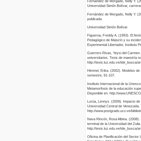
Fernández de Morgado, Nelly Y. (201
Universidad Simón Bolívar, carrera
Fernández de Morgado, Nelly Y. (201
publicada.
Universidad Simón Bolívar.
Figueroa, Freddy A. (1993). El fenó
Pedagógico de Maturín y su inciden
Experimental Libertador, Instituto
Guerrero Rivas, Yeysi del Carmen. 
universitarios. Tesis de maestría no
http://tesis.luz.edu.ve/tde_busca/
Himmel, Erika. (2002). Modelos de a
semestre, 91-107.
Instituto Internacional de la Unes
Metamorfosis de la educación super
Disponible en: http://www.UNESCO.
Lurúa, Lennys. (2009). Impacto de la
Universidad Central de Venezuela. 
http://www.postgrado.ucv.ve/bibliot
Nava Rincón, Rosa Albina. (2008). 
terminal de la Universidad del Zulia
http://tesis.luz.edu.ve/tde_busca/
Oficina de Planificación del Secto