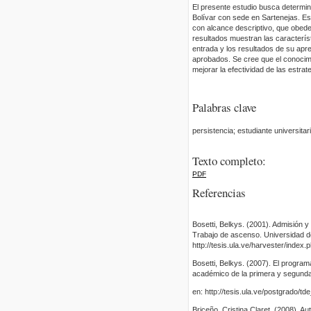
El presente estudio busca determina
Bolívar con sede en Sartenejas. Es
con alcance descriptivo, que obedec
resultados muestran las caracterí
entrada y los resultados de su apre
aprobados. Se cree que el conocimi
mejorar la efectividad de las estra
Palabras clave
persistencia; estudiante universitar
Texto completo:
PDF
Referencias
Bosetti, Belkys. (2001). Admisión
Trabajo de ascenso. Universidad de
http://tesis.ula.ve/harvester/index
Bosetti, Belkys. (2007). El progra
académico de la primera y segunda
en: http://tesis.ula.ve/postgrado/
Briceño, Cristina Claret. (2008). A