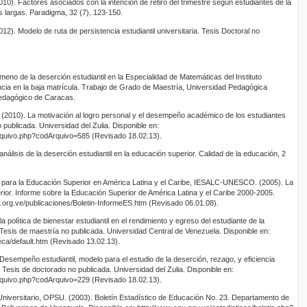
0). Factores asociados con la intención de retiro del trimestre según estudiantes de la
s largas. Paradigma, 32 (7), 123-150.
2). Modelo de ruta de persistencia estudiantil universitaria. Tesis Doctoral no
meno de la deserción estudiantil en la Especialidad de Matemáticas del Instituto
cia en la baja matrícula. Trabajo de Grado de Maestría, Universidad Pedagógica
 Pedagógico de Caracas.
(2010). La motivación al logro personal y el desempeño académico de los estudiantes
 publicada. Universidad del Zulia. Disponible en:
arquivo.php?codArquivo=585 (Revisado 18.02.13).
nálisis de la deserción estudiantil en la educación superior. Calidad de la educación, 2
co para la Educación Superior en América Latina y el Caribe, IESALC-UNESCO. (2005). La
ior. Informe sobre la Educación Superior de América Latina y el Caribe 2000-2005.
org.ve/publicaciones/Boletin-InformeES.htm (Revisado 06.01.08).
 política de bienestar estudiantil en el rendimiento y egreso del estudiante de la
Tesis de maestría no publicada. Universidad Central de Venezuela. Disponible en:
eca/default.htm (Revisado 13.02.13).
Desempeño estudiantil, modelo para el estudio de la deserción, rezago, y eficiencia
. Tesis de doctorado no publicada. Universidad del Zulia. Disponible en:
arquivo.php?codArquivo=229 (Revisado 18.02.13).
r Universitario, OPSU. (2003). Boletín Estadístico de Educación No. 23. Departamento de