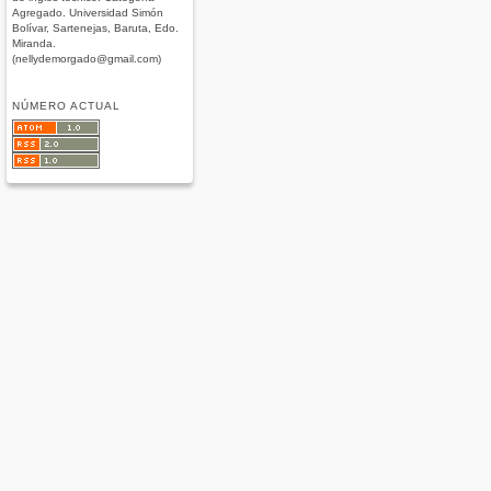
Agregado. Universidad Simón
Bolívar, Sartenejas, Baruta, Edo.
Miranda.
(nellydemorgado@gmail.com)
NÚMERO ACTUAL