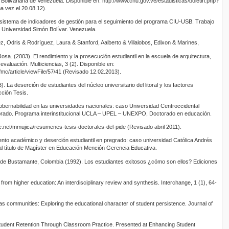
livariana de Venezuela. Disponible en: http://www.cnu.gov.ve/estadisticas/boletin.php?
a vez el 20.08.12).
 sistema de indicadores de gestión para el seguimiento del programa CIU-USB. Trabajo
 Universidad Simón Bolívar. Venezuela.
, Odris & Rodríguez, Laura & Stanford, Aalberto & Villalobos, Edixon & Marines,
osa. (2003). El rendimiento y la prosecución estudiantil en la escuela de arquitectura,
aluación. Multiciencias, 3 (2). Disponible en:
p/mc/article/viewFile/57/41 (Revisado 12.02.2013).
. La deserción de estudiantes del núcleo universitario del litoral y los factores
ción Tesis.
obernabilidad en las universidades nacionales: caso Universidad Centroccidental
torado. Programa interinstitucional UCLA – UPEL – UNEXPO, Doctorado en educación.
re.net/mmujica/resumenes-tesis-doctorales-del-pide (Revisado abril 2011).
ento académico y deserción estudiantil en pregrado: caso universidad Católica Andrés
 al título de Magíster en Educación Mención Gerencia Educativa.
e Bustamante, Colombia (1992). Los estudiantes exitosos ¿cómo son ellos? Ediciones
from higher education: An interdisciplinary review and synthesis. Interchange, 1 (1), 64-
as communities: Exploring the educational character of student persistence. Journal of
Student Retention Through Classroom Practice. Presented at Enhancing Student