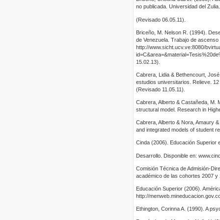
no publicada. Universidad del Zulia
(Revisado 06.05.11).
Briceño, M. Nelson R. (1994). Dese
de Venezuela. Trabajo de ascenso n
http://www.sicht.ucv.ve:8080/bvirtu
id=C&area=&material=Tesis%20d
15.02.13).
Cabrera, Lidia & Bethencourt, Jos
estudios universitarios. Relieve. 1
(Revisado 11.05.11).
Cabrera, Alberto & Castañeda, M. Ma
structural model. Research in High
Cabrera, Alberto & Nora, Amaury & 
and integrated models of student re
Cinda (2006). Educación Superior e
Desarrollo. Disponible en: www.cind
Comisión Técnica de Admisión-Dire
académico de las cohortes 2007 y 2
Educación Superior (2006). América 
http://menweb.mineducacion.gov.c
Ethington, Corinna A. (1990). A psy