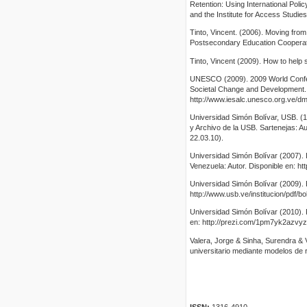
Retention: Using International Pol
and the Institute for Access Studie
Tinto, Vincent. (2006). Moving from 
Postsecondary Education Cooperat
Tinto, Vincent (2009). How to help 
UNESCO (2009). 2009 World Confer
Societal Change and Development. P
http://www.iesalc.unesco.org.v
Universidad Simón Bolívar, USB. (1
y Archivo de la USB. Sartenejas: 
22.03.10).
Universidad Simón Bolívar (2007). 
Venezuela: Autor. Disponible en: h
Universidad Simón Bolívar (2009). 
http://www.usb.ve/institucion/pdf/b
Universidad Simón Bolívar (2010). P
en: http://prezi.com/1pm7yk2azvyz/
Valera, Jorge & Sinha, Surendra & V
universitario mediante modelos de r