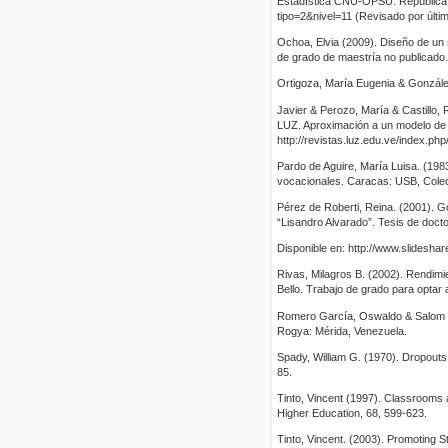
Estadística CNU-OPSU. República Bo
tipo=2&nivel=11 (Revisado por últim
Ochoa, Elvia (2009). Diseño de un
de grado de maestría no publicado.
Ortigoza, María Eugenia & González
Javier & Perozo, María & Castillo, R
LUZ. Aproximación a un modelo de ev
http://revistas.luz.edu.ve/index.ph
Pardo de Aguire, María Luisa. (1983)
vocacionales. Caracas: USB, Colec
Pérez de Roberti, Reina. (2001). G
“Lisandro Alvarado”. Tesis de doc
Disponible en: http://www.slidesha
Rivas, Milagros B. (2002). Rendimi
Bello. Trabajo de grado para optar
Romero García, Oswaldo & Salom d
Rogya: Mérida, Venezuela.
Spady, William G. (1970). Dropouts 
85.
Tinto, Vincent (1997). Classrooms 
Higher Education, 68, 599-623.
Tinto, Vincent. (2003). Promoting 