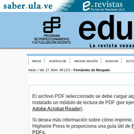
INICIO
ACERCA DE
INICIAR SESIÓN
BUSCAR
ACTU
Inicio
>
Vol. 17, Núm. 58 (17)
>
Fernández de Morgado
El archivo PDF seleccionado se debe cargar aqu
instalado un módulo de lectura de PDF (por eje
Adobe Acrobat Reader
).
Si desea más información sobre cómo imprimir, 
Highwire Press le proporciona una guía útil de
P
PDFs
.