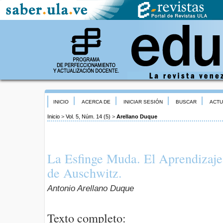
INICIO
ACERCA DE
INICIAR SESIÓN
BUSCAR
ACTU
Inicio
>
Vol. 5, Núm. 14 (5)
>
Arellano Duque
La Esfinge Muda. El Aprendizaje
de Auschwitz.
Antonio Arellano Duque
Texto completo: