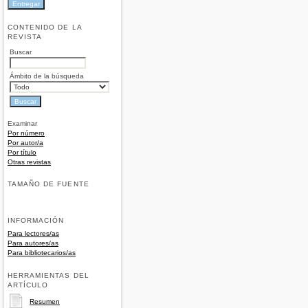
CONTENIDO DE LA
REVISTA
Buscar
Ámbito de la búsqueda
Examinar
Por número
Por autor/a
Por título
Otras revistas
TAMAÑO DE FUENTE
INFORMACIÓN
Para lectores/as
Para autores/as
Para bibliotecarios/as
HERRAMIENTAS DEL
ARTÍCULO
Resumen