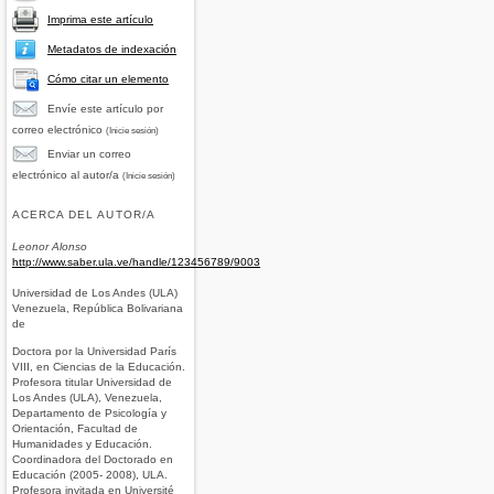
Imprima este artículo
Metadatos de indexación
Cómo citar un elemento
Envíe este artículo por
correo electrónico
(Inicie sesión)
Enviar un correo
electrónico al autor/a
(Inicie sesión)
ACERCA DEL AUTOR/A
Leonor Alonso
http://www.saber.ula.ve/handle/123456789/9003
Universidad de Los Andes (ULA)
Venezuela, República Bolivariana
de
Doctora por la Universidad París
VIII, en Ciencias de la Educación.
Profesora titular Universidad de
Los Andes (ULA), Venezuela,
Departamento de Psicología y
Orientación, Facultad de
Humanidades y Educación.
Coordinadora del Doctorado en
Educación (2005- 2008), ULA.
Profesora invitada en Université