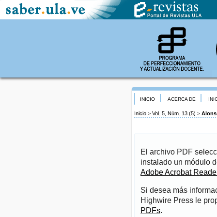
INICIO
ACERCA DE
INI
Inicio
>
Vol. 5, Núm. 13 (5)
>
Alons
El archivo PDF selecc
instalado un módulo d
Adobe Acrobat Reade
Si desea más informac
Highwire Press le pro
PDFs
.