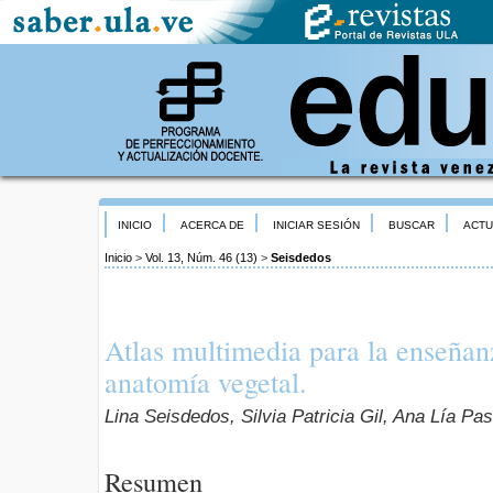
INICIO
ACERCA DE
INICIAR SESIÓN
BUSCAR
ACTU
Inicio
>
Vol. 13, Núm. 46 (13)
>
Seisdedos
Atlas multimedia para la enseñan
anatomía vegetal.
Lina Seisdedos, Silvia Patricia Gil, Ana Lía P
Resumen