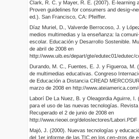
Clark, R. C. y Mayer, R. E. (2007). E-learning a
Proven guidelines for consumers and desig¬ner
ed.). San Francisco, CA: Pfeiffer.
Díaz Muriel, D., Valverde Berrocoso, J. y Lóp
medios multimedias y la enseñanza: la comuni
escolar. Educación y Desarrollo Sostenible. M
de abril de 2008 en
http://www.uib.es/depart/gte/edutec01/edutec
Durando, M. C., Fuentes, E. J. y Figueroa, M. 
de multimedias educativas. Congreso Internaci
de Educación a Distancia CREAD MERCOSUR/
marzo de 2008 en http://www.ateiamerica.com/
Laborí De La Nuez, B. y Oleagordia Aguirre, I.
para el uso de las nuevas tecnologías. Revist
Recuperado el 2 de junio de 2008 en
http://www.rieoei.org/deloslectores/Labori.PDF
Majó, J. (2000). Nuevas tecnologías y educaci
del 1er informe de las TIC en los cen¬tros de 