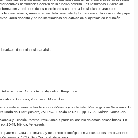
erar cambios actitudinales acerca de la función paterna. Los resultados evidencian
información y actitudes de los participantes en torno a los siguientes aspectos:
a función paterna; revalorización de la paternidad y lo masculino; clarificación del papel
tivos, del/la docente y de las instituciones educativas en el ejercicio de la función
ducativas; docencia; psicoanálisis
. Adolescencia. Buenos Aires, Argentina: Kargieman.
analíticos. Caracas, Venezuela: Monte Ávila.
nas consideraciones sobre la Función Paterna y la identidad Psicológica en Venezuela. En
ora María del Pilar Quintero) AVEPSO. Fascículo Nº 10, pp. 17-29. Mérida, Venezuela.
escencia y Función Paterna: reflexiones a partir del estudio de casos psicoclínicos. En
 pp. 13-45. Mérida, Venezuela.
ión paterna, pautas de crianza y desarrollo psicológico en adolescentes. Implicaciones
 Pedagógica, 12(1). San Cristóbal, Venezuela.