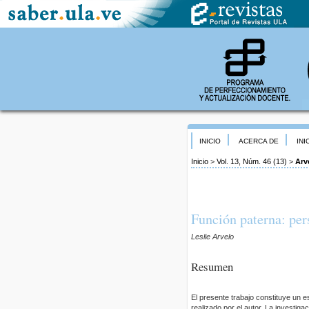
INICIO
ACERCA DE
INI
Inicio
>
Vol. 13, Núm. 46 (13)
>
Arv
Función paterna: per
Leslie Arvelo
Resumen
El presente trabajo constituye un e
realizado por el autor. La investig