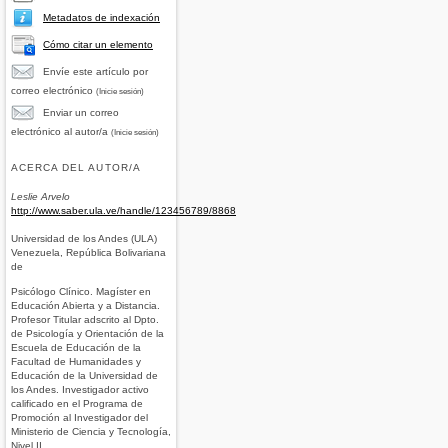
Metadatos de indexación
Cómo citar un elemento
Envíe este artículo por
correo electrónico
(Inicie sesión)
Enviar un correo
electrónico al autor/a
(Inicie sesión)
ACERCA DEL AUTOR/A
Leslie Arvelo
http://www.saber.ula.ve/handle/123456789/8868
Universidad de los Andes (ULA)
Venezuela, República Bolivariana
de
Psicólogo Clínico. Magíster en
Educación Abierta y a Distancia.
Profesor Titular adscrito al Dpto.
de Psicología y Orientación de la
Escuela de Educación de la
Facultad de Humanidades y
Educación de la Universidad de
los Andes. Investigador activo
calificado en el Programa de
Promoción al Investigador del
Ministerio de Ciencia y Tecnología,
Nivel II.