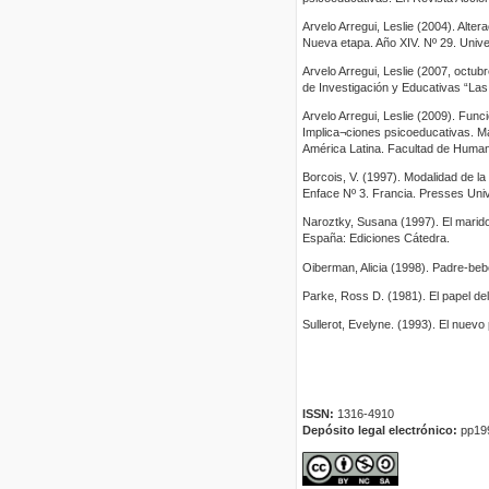
Arvelo Arregui, Leslie (2004). Alte
Nueva etapa. Año XIV. Nº 29. Univ
Arvelo Arregui, Leslie (2007, octu
de Investigación y Educativas “La
Arvelo Arregui, Leslie (2009). Funci
Implica¬ciones psicoeducativas. Ma
América Latina. Facultad de Human
Borcois, V. (1997). Modalidad de la
Enface Nº 3. Francia. Presses Unive
Naroztky, Susana (1997). El marido,
España: Ediciones Cátedra.
Oiberman, Alicia (1998). Padre-beb
Parke, Ross D. (1981). El papel de
Sullerot, Evelyne. (1993). El nuev
ISSN:
1316-4910
Depósito legal electrónico:
pp19