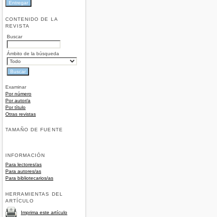
CONTENIDO DE LA
REVISTA
Buscar
Ámbito de la búsqueda
Examinar
Por número
Por autor/a
Por título
Otras revistas
TAMAÑO DE FUENTE
INFORMACIÓN
Para lectores/as
Para autores/as
Para bibliotecarios/as
HERRAMIENTAS DEL
ARTÍCULO
Imprima este artículo