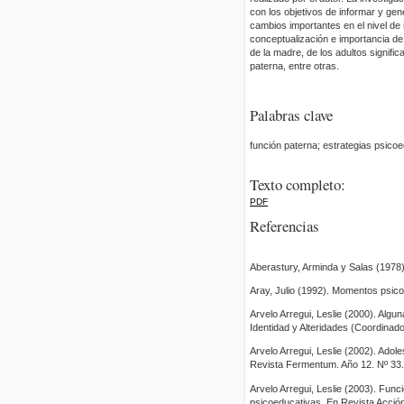
con los objetivos de informar y gen
cambios importantes en el nivel de 
conceptualización e importancia de l
de la madre, de los adultos significa
paterna, entre otras.
Palabras clave
función paterna; estrategias psicoe
Texto completo:
PDF
Referencias
Aberastury, Arminda y Salas (1978)
Aray, Julio (1992). Momentos psico
Arvelo Arregui, Leslie (2000). Algu
Identidad y Alteridades (Coordinad
Arvelo Arregui, Leslie (2002). Adol
Revista Fermentum. Año 12. Nº 33.
Arvelo Arregui, Leslie (2003). Func
psicoeducativas. En Revista Acción