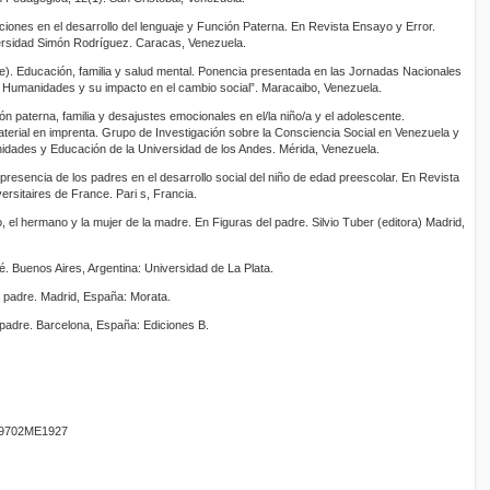
raciones en el desarrollo del lenguaje y Función Paterna. En Revista Ensayo y Error.
ersidad Simón Rodríguez. Caracas, Venezuela.
bre). Educación, familia y salud mental. Ponencia presentada en las Jornadas Nacionales
s Humanidades y su impacto en el cambio social”. Maracaibo, Venezuela.
ón paterna, familia y desajustes emocionales en el/la niño/a y el adolescente.
terial en imprenta. Grupo de Investigación sobre la Consciencia Social en Venezuela y
idades y Educación de la Universidad de los Andes. Mérida, Venezuela.
 presencia de los padres en el desarrollo social del niño de edad preescolar. En Revista
rsitaires de France. Pari s, Francia.
 el hermano y la mujer de la madre. En Figuras del padre. Silvio Tuber (editora) Madrid,
é. Buenos Aires, Argentina: Universidad de La Plata.
l padre. Madrid, España: Morata.
o padre. Barcelona, España: Ediciones B.
9702ME1927