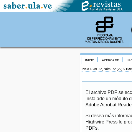
INICIO
ACERCA DE
INI
Inicio
>
Vol. 22, Núm. 72 (22)
>
Bar
El archivo PDF selecc
instalado un módulo d
Adobe Acrobat Reade
Si desea más informac
Highwire Press le pro
PDFs
.