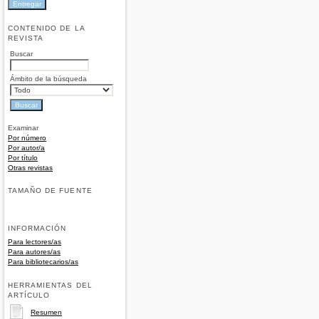
CONTENIDO DE LA
REVISTA
Buscar
Ámbito de la búsqueda
Examinar
Por número
Por autor/a
Por título
Otras revistas
TAMAÑO DE FUENTE
INFORMACIÓN
Para lectores/as
Para autores/as
Para bibliotecarios/as
HERRAMIENTAS DEL
ARTÍCULO
Resumen