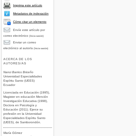
Imprima este artículo
Metadatos de indexación
Cómo citar un elemento
Envíe este artículo por
correo electrónico
(Inicie sesión)
Enviar un correo
electrónico al autor/a
(Inicie sesión)
ACERCA DE LOS
AUTORES/AS
Nanci Barrios Briceño
Universidad Especialidades
Espíritu Santo (UEES)
Ecuador
Licenciada en Educación (1995),
Magister en educación Mención
Investigación Educativa (1998),
Doctora en Psicología y
Educación (2011). Ejerce su
profesión en la Universidad
Especialidades Espíritu Santo
(UEES), de Samborondón.
María Gómez