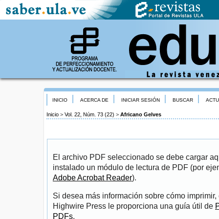
INICIO
ACERCA DE
INICIAR SESIÓN
BUSCAR
ACTU
Inicio
>
Vol. 22, Núm. 73 (22)
>
Africano Gelves
El archivo PDF seleccionado se debe cargar aqu
instalado un módulo de lectura de PDF (por eje
Adobe Acrobat Reader
).
Si desea más información sobre cómo imprimir, 
Highwire Press le proporciona una guía útil de
P
PDFs
.