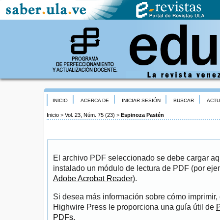
INICIO
ACERCA DE
INICIAR SESIÓN
BUSCAR
ACTU
Inicio
>
Vol. 23, Núm. 75 (23)
>
Espinoza Pastén
El archivo PDF seleccionado se debe cargar aqu
instalado un módulo de lectura de PDF (por eje
Adobe Acrobat Reader
).
Si desea más información sobre cómo imprimir, 
Highwire Press le proporciona una guía útil de
P
PDFs
.