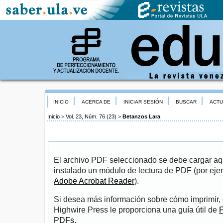
INICIO
ACERCA DE
INICIAR SESIÓN
BUSCAR
ACTU
Inicio
>
Vol. 23, Núm. 76 (23)
>
Betanzos Lara
El archivo PDF seleccionado se debe cargar aqu
instalado un módulo de lectura de PDF (por eje
Adobe Acrobat Reader
).
Si desea más información sobre cómo imprimir, 
Highwire Press le proporciona una guía útil de
P
PDFs
.