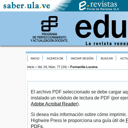
INICIO
ACERCA DE
INICIAR SESIÓN
BUSCAR
ACTU
Inicio
>
Vol. 24, Núm. 77 (24)
>
Fontanilla Lucena
El archivo PDF seleccionado se debe cargar aqu
instalado un módulo de lectura de PDF (por eje
Adobe Acrobat Reader
).
Si desea más información sobre cómo imprimir, 
Highwire Press le proporciona una guía útil de
P
PDFs
.