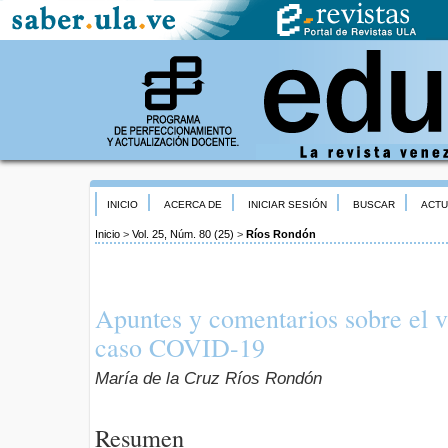
INICIO
ACERCA DE
INICIAR SESIÓN
BUSCAR
ACTU
Inicio
>
Vol. 25, Núm. 80 (25)
>
Ríos Rondón
Apuntes y comentarios sobre el va
caso COVID-19
María de la Cruz Ríos Rondón
Resumen